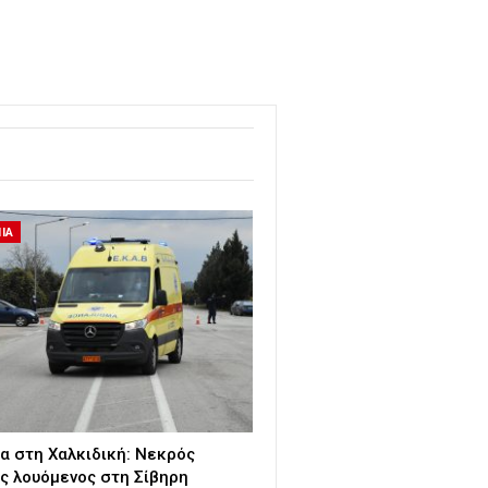
ΙΑ
α στη Χαλκιδική: Νεκρός
ς λουόμενος στη Σίβηρη