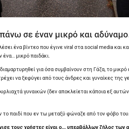
πάνω σε έναν μικρό και αδύναμο
σει ένα βίντεο που έγινε viral στα social media και κ
 ένα… μικρό παιδάκι.
ιαμαρτυρηθεί για όσα συμβαίνουν στη Γάζα, το μικρό 
ρέχει να ξεφύγει από τους άνδρες και γυναίκες της γ
ουρλιαχτά γυναικών (δεν αποκλείεται κάποια εξ αυτών 
ν το παιδί που εν τω μεταξύ φώναζε από τον φόβο του
γισε τους χρήστες είναι ο… υπερβάλλων ζήλος των