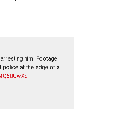
 arresting him. Footage
 police at the edge of a
rQMQ6UUwXd