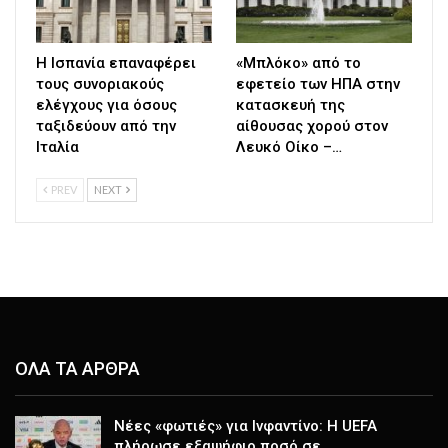
H Ισπανία επαναφέρει
«Μπλόκο» από το
τους συνοριακούς
εφετείο των ΗΠΑ στην
ελέγχους για όσους
κατασκευή της
ταξιδεύουν από την
αίθουσας χορού στον
Ιταλία
Λευκό Οίκο –…
PREV
NEXT
ΟΛΑ ΤΑ ΑΡΘΡΑ
Νέες «φωτιές» για Ινφαντίνο: Η UEFA
πλήρωσε εξαψήφιο ποσό σε…