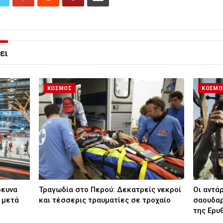
ει
ΚΟΣΜΟΣ
ΚΟΣΜΟ
ρευνα
Τραγωδία στο Περού: Δεκατρείς νεκροί
Οι αντά
 μετά
και τέσσερις τραυματίες σε τροχαίο
σαουδαρ
της Ερυ