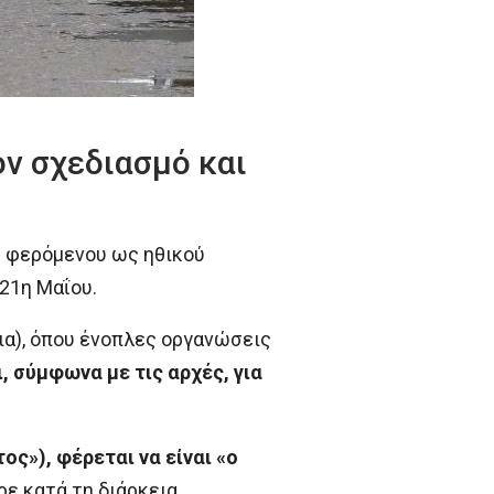
ον σχεδιασμό και
 φερόμενου ως ηθικού
21η Μαΐου.
ια), όπου ένοπλες οργανώσεις
, σύμφωνα με τις αρχές, για
ς»), φέρεται να είναι «ο
ρε κατά τη διάρκεια