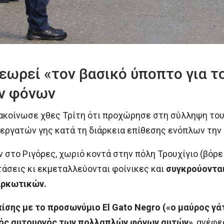
εωρεί «τον βασικό ύποπτο για τ
ν φόνων
ακοίνωσε χθες Τρίτη ότι προχώρησε στη σύλληψη του
εργατών γης κατά τη διάρκεια επίθεσης ενόπλων την 
 στο Ριγόρες, χωριό κοντά στην πόλη Τρουχίγιο (βόρε
άσεις κι εκμεταλλεύονται φοίνικες και
συγκρούονται
αρκωτικών.
σης με το προσωνύμιο El Gato Negro («ο μαύρος γάτο
κός αυτουργός των πολλαπλών φόνων αυτών»
, ανέφε