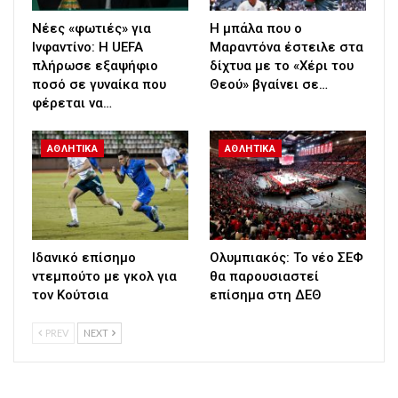
Νέες «φωτιές» για
Η μπάλα που ο
Ινφαντίνο: Η UEFA
Μαραντόνα έστειλε στα
πλήρωσε εξαψήφιο
δίχτυα με το «Χέρι του
ποσό σε γυναίκα που
Θεού» βγαίνει σε…
φέρεται να…
ΑΘΛΗΤΙΚΑ
ΑΘΛΗΤΙΚΑ
Ιδανικό επίσημο
Ολυμπιακός: Το νέο ΣΕΦ
ντεμπούτο με γκολ για
θα παρουσιαστεί
τον Κούτσια
επίσημα στη ΔΕΘ
PREV
NEXT