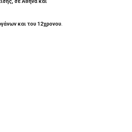
σης, σε Αθήνα και
ργάνων και του 12χρονου
.