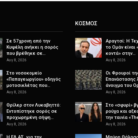
ΚΟΣΜΟΣ
Σε 57χρονη από την
Αραγτσί: Η Τε
Κυψέλη ανήκει η σορός
το Ομάν είναι 
που βρέθηκε σε…
κοντά» στην…
Αυγ 8, 2026
Αυγ 8, 2026
Στο νοσοκομείο
Οι Φρουροί τη
«Παπαγεωργίου» οδηγός
Επανάστασης λ
μοτοσικλέτας που…
άνοιγμα του Ο
Αυγ 8, 2026
Αυγ 8, 2026
Θρίλερ στον Λυκαβηττό:
Στο «σφυρί» β
Εντοπίστηκε σορός σε
ρούχα και αξε
προχωρημένη σήψη…
την ταινία «Th
Αυγ 8, 2026
Αυγ 8, 2026
Η ΕΛ.ΑΣ. για την
Μαύρη Θάλασσ