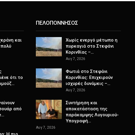
ΠΕΛΟΠΟΝΝΗΣΟΣ
χεράνη και
Χωρίς ενεργό μέτωπο η
«πολύ
πυρκαγιά στο Στεφάνι
Κορινθίας –…
Αυγ 7, 2026
ς
Φωτιά στο Στεφάνι
ένε ότι το
Κορινθίας: Επιχειρούν
ρμούζ…
ισχυρές δυνάμεις –…
Αυγ 7, 2026
γαίνουν
Συντήρηση και
σουάρ από
αποκατάσταση της
e…
παράκαμψης Λυγουριού-
Υπογραφή…
Αυγ 7, 2026
α: Η πιο