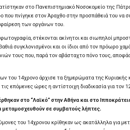
ατίστηκαν στο Πανεπιστημιακό Νοσοκομείο της Πάτρας
ο που πνίγηκε στον Άραχθο στην προσπάθειά του να σ
αφαίρεση των οργάνων του.
η φωτογραφία, στέκονται ακίνητοι και σιωπηλοί μπροστ
 βαθιά συγκλονισμένοι και οι ίδιοι από τον πρόωρο χαμ
νιών τους που, παρά τον αβάσταχτο πόνο τους, αποφά
νων του 14χρονο άρχισε τα ξημερώματα της Κυριακής
τις επόμενες ώρες η αντίστοιχη διαδικασία για τον 1
έρθηκαν στο “Λαϊκό” στην Αθήνα και στο Ιπποκράτε
α μεταμοσχευθούν σε συμβατούς λήπτες.
εύμονες του 14χρονου κρίθηκαν ως ακατάλληλα για με