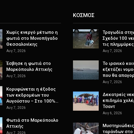
ΚΟΣΜΟΣ
Χωρίς ενεργό μέτωπο η
Τραγωδία στην 
φωτιά στο Μονοπήγαδο
Σχεδόν 100 νε
Θεσσαλονίκης
τις πλημμύρες
Αυγ 7, 2026
Αυγ 7, 2026
Έσβησε η φωτιά στο
Το ιρανικό κοι
Μαρκόπουλο Αττικής
εξετάζει νομο
που θα απαγο
Αυγ 7, 2026
Αυγ 7, 2026
Κορυφώνεται η έξοδος
Δεκατρείς νεκ
των εκδρομέων του
επιδημία χολέ
Αυγούστου – Στο 100%…
Τσαντ
Αυγ 7, 2026
Αυγ 6, 2026
Φωτιά στο Μαρκόπουλο
Μυστηριώδεις
Αττικής
ταράνδων στο
Αυγ 7, 2026