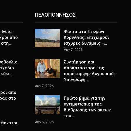
ΠΕΛΟΠΟΝΝΗΣΟΣ
Ινδία:
Φωτιά στο Στεφάνι
κροί από
Κορινθίας: Επιχειρούν
 στη…
ισχυρές δυνάμεις –…
Αυγ 7, 2026
νοβούλιο
Συντήρηση και
σχέδιο
αποκατάσταση της
ρεύει…
παράκαμψης Λυγουριού-
Υπογραφή…
Αυγ 7, 2026
ροί από
ρας στο
Πρώτο βήμα για την
αντιμετώπιση της
διάβρωσης των ακτών
του…
 θάνατοι
Αυγ 6, 2026