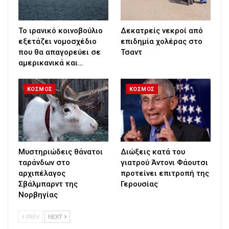
Το ιρανικό κοινοβούλιο
Δεκατρείς νεκροί από
εξετάζει νομοσχέδιο
επιδημία χολέρας στο
που θα απαγορεύει σε
Τσαντ
αμερικανικά και…
ΚΟΣΜΟΣ
ΚΟΣΜΟΣ
Μυστηριώδεις θάνατοι
Διώξεις κατά του
ταράνδων στο
γιατρού Άντονι Φάουτσι
αρχιπέλαγος
προτείνει επιτροπή της
Σβάλμπαρντ της
Γερουσίας
Νορβηγίας
PREV
NEXT