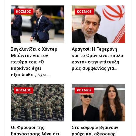
ΚΟΣΜΟΣ
ΚΟΣΜΟΣ
Συγκλονίζει ο Χάντερ
Αραγτσί: Η Τεχεράνη
Μπάιντεν για τον
και το Ομάν είναι «πολύ
πατέρα του: «Ο
κοντά» στην επίτευξη
καρκίνος έχει
μίας συμφωνίας για…
εξαπλωθεί, έχει…
ΚΟΣΜΟΣ
ΚΟΣΜΟΣ
Οι Φρουροί της
Στο «σφυρί» βγαίνουν
Επανάστασης λένε ότι
ρούχα και αξεσουάρ