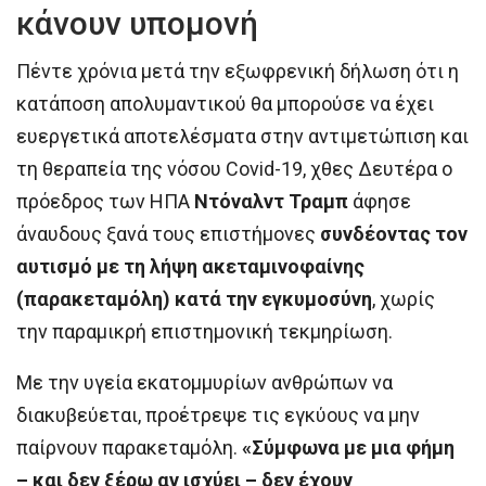
κάνουν υπομονή
Πέντε χρόνια μετά την εξωφρενική δήλωση ότι η
κατάποση απολυμαντικού θα μπορούσε να έχει
ευεργετικά αποτελέσματα στην αντιμετώπιση και
τη θεραπεία της νόσου Covid-19, χθες Δευτέρα ο
πρόεδρος των ΗΠΑ
Ντόναλντ Τραμπ
άφησε
άναυδους ξανά τους επιστήμονες
συνδέοντας τον
αυτισμό με τη λήψη ακεταμινοφαίνης
(παρακεταμόλη) κατά την εγκυμοσύνη
, χωρίς
την παραμικρή επιστημονική τεκμηρίωση.
Με την υγεία εκατομμυρίων ανθρώπων να
διακυβεύεται, προέτρεψε τις εγκύους να μην
παίρνουν παρακεταμόλη.
«Σύμφωνα με μια φήμη
– και δεν ξέρω αν ισχύει – δεν έχουν