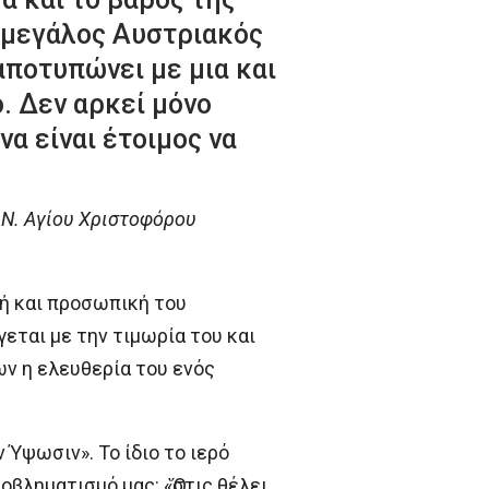
Ο μεγάλος Αυστριακός
αποτυπώνει με μια και
. Δεν αρκεί μόνο
α είναι έτοιμος να
.Ν. Αγίου Χριστοφόρου
κή και προσωπική του
εται με την τιμωρία του και
ων η ελευθερία του ενός
 Ύψωσιν». Το ίδιο το ιερό
βληματισμό μας: «Ὅστις θέλει