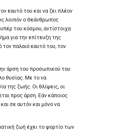
ον εαυτό του και να ζει πλέον
πως λοιπόν ο Θεάνθρωπος
υπέρ του κόσμου, αντίστοιχα
βήμα για την επίτευξη της
 τον παλαιό εαυτό του, τον
την άρση του προσωπικού του
ο θυσίας. Με το να
 της ζωής. Οι θλίψεις, οι
εται προς άρση. Εάν κάποιος
και σε αυτόν και μόνο να
ματική ζωή έχει το φορτίο των