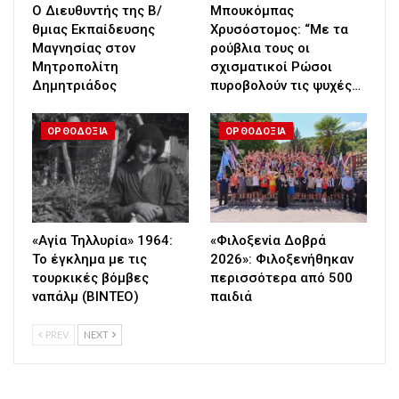
Ο Διευθυντής της Β/
Μπουκόμπας
θμιας Εκπαίδευσης
Χρυσόστομος: “Με τα
Μαγνησίας στον
ρούβλια τους οι
Μητροπολίτη
σχισματικοί Ρώσοι
Δημητριάδος
πυροβολούν τις ψυχές…
ΟΡΘΟΔΟΞΙΑ
ΟΡΘΟΔΟΞΙΑ
«Αγία Τηλλυρία» 1964:
«Φιλοξενία Δοβρά
Το έγκλημα με τις
2026»: Φιλοξενήθηκαν
τουρκικές βόμβες
περισσότερα από 500
ναπάλμ (ΒΙΝΤΕΟ)
παιδιά
PREV
NEXT