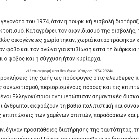
γεγονότα του 1974, όταν η τουρκική εισβολή διατάρα
τοπισμό. Καταγράφει τον αιφνιδιασμό της εισβολής, 
αθώς οικογένειες χωρίστηκαν, χωριά καταστράφηκαν κ
τον φόβο και τον αγώνα για επιβίωση κατά τη διάρκεια
αι ο φόβος και η σύγχυση ήταν κυρίαρχα.
«Η επιστροφή που δεν έγινε. Κύπρος 1974-2024»
 προκλήσεις της ζωής ως πρόσφυγες στις ελεύθερες π
 συνωστισμού, περιορισμένους πόρους και τις επιπτ
ένοι Ελληνοκύπριοι αντιμετώπισαν σημαντικές δυσκο
 Οι άνθρωποι εκφράζουν τη βαθιά πολιτιστική και συν
ίς επιπτώσεις των χαμένων σπιτιών, παραδόσεων και 
ν, έγιναν προσπάθειες διατήρησης της ταυτότητας, τ
κυρίως μέσω συλλόγων που προσπαθούν να διατηρήσου