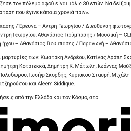
έζησε τον πόλεμο αφού είναι μόλις 30 ετών. Να δείξο
ταση που έγινε κάποια χρονιά πριν».
μπασης / Έρευνα – Άντρη Γεωργίου / Διεύθυνση φωτογ
Άντρη Γεωργίου, Αθανάσιος Γιούμπασης / Μουσική – 
η ήχου – Αθανάσιος Γιούμπασης / Παραγωγή – Αθανάσι
ι μαρτυρίες των: Κωστάκη Ανδρέου, Κατίνας Αράπη Σκ
Δημήτρη Κοτσιεκκά, Δημήτρη Κ. Μάτωλη, Ιωάννας Μούζ
ολυδώρου, Ιωσήφ Σκορδής, Κυριάκου Σταυρή, Μιχάλη Τ
τζηρούσου και Aleem Siddique.
ήσεις από την Ελλάδα και τον Κόσμο, στο