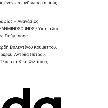
υμε έναν νέο άνθρωπο και πώς
ραφίας – Αθανάσιος
CLEANMINDSOUNDS / Υπότιτλοι-
ος Γιούμπασης
ορδή, Βαλεντίνου Κουμέττου,
ουρου, Αντρέα Πέτρου,
ζιώρτα, Κίκη Φιλίππου,