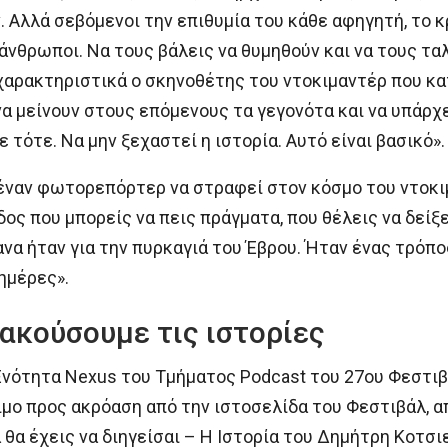
. Αλλά σεβόμενοι την επιθυμία του κάθε αφηγητή, το κ
 άνθρωποι. Να τους βάλεις να θυμηθούν και να τους τ
χαρακτηριστικά ο σκηνοθέτης του ντοκιμαντέρ που κα
να μείνουν στους επόμενους τα γεγονότα και να υπάρχε
 τότε. Να μην ξεχαστεί η ιστορία. Αυτό είναι βασικό».
ι έναν φωτορεπόρτερ να στραφεί στον κόσμο του ντοκι
ξοδος που μπορείς να πεις πράγματα, που θέλεις να δεί
να ήταν για την πυρκαγιά του Έβρου. Ήταν ένας τρόπ
 ημέρες».
ακούσουμε τις ιστορίες
 Ενότητα Nexus του Τμήματος Podcast του 27ου Φεστι
ιμο προς ακρόαση από την ιστοσελίδα του Φεστιβάλ, απ
α θα έχεις να διηγείσαι – Η Ιστορία του Δημήτρη Κοτσι