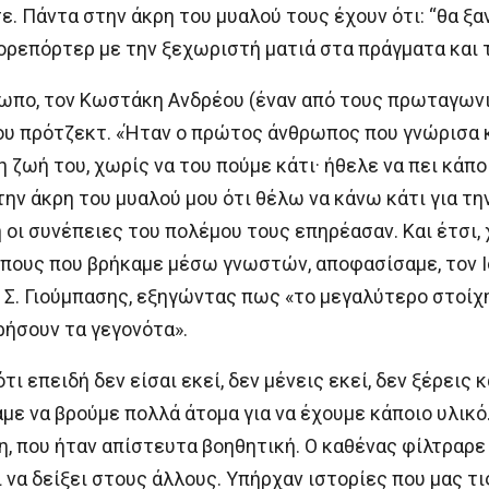
ε. Πάντα στην άκρη του μυαλού τους έχουν ότι: “θα ξα
ρεπόρτερ με την ξεχωριστή ματιά στα πράγματα και 
ρωπο, τον Κωστάκη Ανδρέου (έναν από τους πρωταγωνι
του πρότζεκτ. «Ήταν ο πρώτος άνθρωπος που γνώρισα 
η ζωή του, χωρίς να του πούμε κάτι· ήθελε να πει κάπο
την άκρη του μυαλού μου ότι θέλω να κάνω κάτι για τη
 οι συνέπειες του πολέμου τους επηρέασαν. Και έτσι,
πους που βρήκαμε μέσω γνωστών, αποφασίσαμε, τον Ιο
 Σ. Γιούμπασης, εξηγώντας πως «το μεγαλύτερο στοίχη
ήσουν τα γεγονότα».
ότι επειδή δεν είσαι εκεί, δεν μένεις εκεί, δεν ξέρεις 
ε να βρούμε πολλά άτομα για να έχουμε κάποιο υλικό
, που ήταν απίστευτα βοηθητική. Ο καθένας φίλτραρε 
ει να δείξει στους άλλους. Υπήρχαν ιστορίες που μας τ