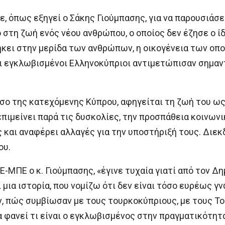
ε, όπως εξηγεί ο Σάκης Γιούμπασης, για να παρουσιάσε
 στη ζωή ενός νέου ανθρώπου, ο οποίος δεν έζησε ο ίδ
ήκει στην μερίδα των ανθρώπων, η οικογένεια των οπ
ι εγκλωβισμένοι Ελληνοκύπριοι αντιμετώπισαν σημαν
σο της κατεχόμενης Κύπρου, αφηγείται τη ζωή του ω
πιμείνει παρά τις δυσκολίες, την προσπάθεια κοινωνι
και αναφέρει αλλαγές για την υποστήριξή τους. Διεκδ
ου.
Ε-ΜΠΕ ο κ. Γιούμπασης, «έγινε τυχαία γιατί από τον Δ
 μια ιστορία, που νομίζω ότι δεν είναι τόσο ευρέως 
ν, πώς συμβίωσαν με τους τουρκοκύπριους, με τους Τ
α φανεί τι είναι ο εγκλωβισμένος στην πραγματικότητα