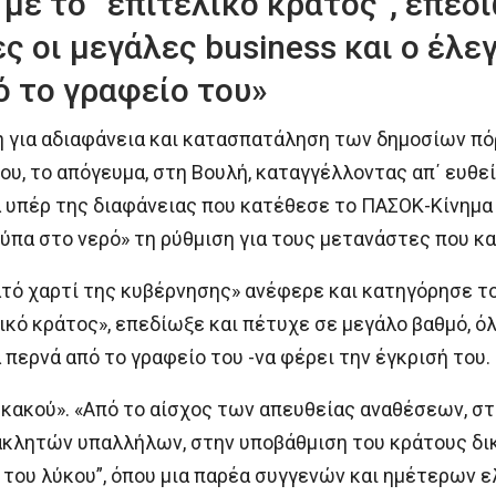
με το “επιτελικό κράτος”, επεδ
ς οι μεγάλες business και ο έλεγ
ό το γραφείο του»
η για αδιαφάνεια και κατασπατάληση των δημοσίων π
του, το απόγευμα, στη Βουλή, καταγγέλλοντας απ΄ ευθε
υπέρ της διαφάνειας που κατέθεσε το ΠΑΣΟΚ-Κίνημα Α
πα στο νερό» τη ρύθμιση για τους μετανάστες που κ
νατό χαρτί της κυβέρνησης» ανέφερε και κατηγόρησε 
κό κράτος», επεδίωξε και πέτυχε σε μεγάλο βαθμό, όλε
 περνά από το γραφείο του -να φέρει την έγκρισή του.
υ κακού». «Από το αίσχος των απευθείας αναθέσεων, σ
κλητών υπαλλήλων, στην υποβάθμιση του κράτους δικα
του λύκου”, όπου μια παρέα συγγενών και ημέτερων ε