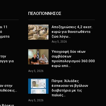
ΠΕΛΟΠΟΝΝΗΣΟΣ
αι 11
Αποζημιώσεις 4,2 εκατ.
πό
ευρώ για θανατωθέντα
γματα
ζώα λόγω…
Αυγ 5, 2026
Υπογραφή δύο νέων
στην
συμβάσεων
αγγα για
προϋπολογισμού 360.000
ευρώ από…
Αυγ 5, 2026
Πάτρα: Χιλιάδες
αν στην
έσπευσαν να βγάλουν
επιθέσεις…
διαβατήρια με τις
παλιές…
Αυγ 5, 2026
ν Βόρεια