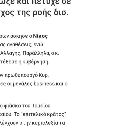
ίωξε και πέτυχε σε
χος της ροής δισ.
όρων άσκησε ο
Νίκος
ίας αναθέσεις, ενώ
λλαγής. Παράλληλα, ο κ.
ατέθεσε η κυβέρνηση.
τον πρωθυπουργό Κυρ.
ς οι μεγάλες business και ο
το φιάσκο του Ταμείου
ίου. Το “επιτελικό κράτος”
λέγχουν στην κυριολεξία τα