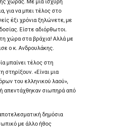
ης χώρας. Με μια ισχυρή
, για να μπει τέλος στο
είς έξι χρόνια ξηλώνετε, με
δοσίας. Είστε αδιόρθωτοι.
τη χώρα στα βράχια! Αλλά με
σε ο κ. Ανδρουλάκης.
ία μπαίνει τέλος στη
 στηρίξουν. «Είναι μια
όρων του ελληνικού λαού»,
ν ή απεντάχθηκαν σιωπηρά από
 αποτελεσματική δημόσια
σωπικό με άλλο ήθος