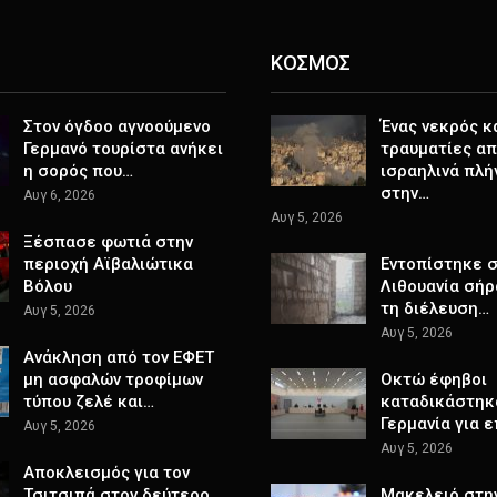
ΚΟΣΜΟΣ
Στον όγδοο αγνοούμενο
Ένας νεκρός κ
Γερμανό τουρίστα ανήκει
τραυματίες α
η σορός που…
ισραηλινά πλή
στην…
Αυγ 6, 2026
Αυγ 5, 2026
Ξέσπασε φωτιά στην
περιοχή Αϊβαλιώτικα
Εντοπίστηκε 
Βόλου
Λιθουανία σήρ
τη διέλευση…
Αυγ 5, 2026
Αυγ 5, 2026
Ανάκληση από τον ΕΦΕΤ
μη ασφαλών τροφίμων
Οκτώ έφηβοι
τύπου ζελέ και…
καταδικάστηκ
Γερμανία για 
Αυγ 5, 2026
Αυγ 5, 2026
Αποκλεισμός για τον
Τσιτσιπά στον δεύτερο
Μακελειό στη