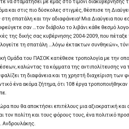
τε να σταματήσει με εμάς στο τιμόνι διακυβέρνησης τ
α και στις πιο δύσκολες στιγμές, θέσπισε τη Διαύγεια
στη σπατάλη και την αδιαφάνεια! Μια Διαύγεια που εσ
οφεύγετε σαν …τον διάβολο το λιβάνι κάθε θεσμό λογο
κές της δικής σας κυβέρνησης 2004-2009, που πέταξε 
ιολογείτε τη σπατάλη …λόγω έκτακτων συνθηκών», τόνι
ική Ομάδα του ΠΑΣΟΚ κατέθεσε τροπολογία με την οπο
σεων, καλώντας τα κόμματα της αντιπολίτευσης να τη
φαλίζει τη διαφάνεια και τη χρηστή διαχείριση των φ
ντικό ένα ακόμα ζήτημα, ότι 108 έργα τροποποιήθηκα
πε.
χώρα που θα αποκτήσει επιτέλους μια αξιοκρατική και
αι τον πολίτη και τους φόρους τους, ένα πολιτικό προ
κ. Ανδρουλάκης.