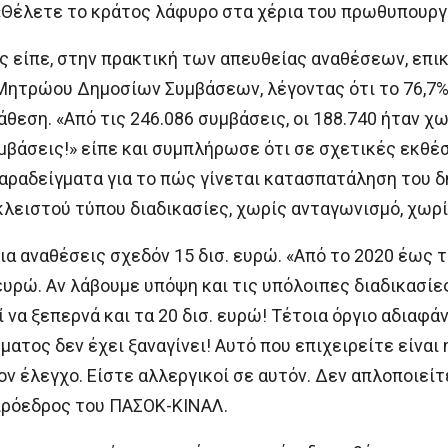
 «Θέλετε το κράτος λάφυρο στα χέρια του πρωθυπουργ
 είπε, στην πρακτική των απευθείας αναθέσεων, επι
Μητρώου Δημοσίων Συμβάσεων, λέγοντας ότι το 76,7
εση. «Από τις 246.086 συμβάσεις, οι 188.740 ήταν χω
μβάσεις!» είπε και συμπλήρωσε ότι σε σχετικές εκθέ
αραδείγματα για το πώς γίνεται κατασπατάληση του 
 κλειστού τύπου διαδικασίες, χωρίς ανταγωνισμό, χωρ
ια αναθέσεις σχεδόν 15 δισ. ευρώ. «Από το 2020 έως 
 ευρώ. Αν λάβουμε υπόψη και τις υπόλοιπες διαδικασί
 να ξεπερνά και τα 20 δισ. ευρώ! Τέτοια όργιο αδιαφάν
ματος δεν έχει ξαναγίνει! Αυτό που επιχειρείτε είναι
ν έλεγχο. Είστε αλλεργικοί σε αυτόν. Δεν απλοποιείτε
 πρόεδρος του ΠΑΣΟΚ-ΚΙΝΑΛ.