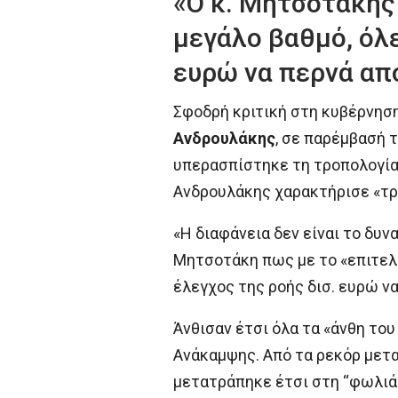
«Ο κ. Μητσοτάκης 
μεγάλο βαθμό, όλε
ευρώ να περνά απ
Σφοδρή κριτική στη κυβέρνησ
Ανδρουλάκης
, σε παρέμβασή 
υπερασπίστηκε τη τροπολογία 
Ανδρουλάκης χαρακτήρισε «τρύ
«Η διαφάνεια δεν είναι το δυ
Μητσοτάκη πως με το «επιτελι
έλεγχος της ροής δισ. ευρώ να
Άνθισαν έτσι όλα τα «άνθη το
Ανάκαμψης. Από τα ρεκόρ μετα
μετατράπηκε έτσι στη “φωλιά 