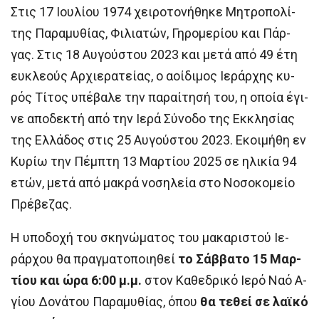
Στις 17 Ι­ου­λί­ου 1974 χει­ρο­το­νή­θη­κε Μη­τρο­πο­λί­
της Πα­ρα­μυ­θί­ας, Φι­λια­τών, Γη­ρο­με­ρί­ου και Πάρ­
γας. Στις 18 Αυ­γού­στου 2023 και με­τά α­πό 49 έ­τη
ευ­κλε­ούς Αρ­χι­ε­ρα­τεί­ας, ο α­οί­δι­μος Ι­ε­ράρ­χης κυ­
ρός Τί­τος υ­πέ­βα­λε την πα­ραί­τη­σή του, η ο­ποί­α έ­γι­
νε α­πο­δε­κτή α­πό την Ι­ε­ρά Σύ­νο­δο της Εκ­κλη­σί­ας
της Ελ­λά­δος στις 25 Αυ­γού­στου 2023. Εκοιμήθη εν
Κυρίω την Πέμπτη 13 Μαρτίου 2025 σε ηλικία 94
ετών, μετά από μακρά νοσηλεία στο Νοσοκομείο
Πρέβεζας.
Η υ­πο­δο­χή του σκη­νώ­μα­τος του μα­κα­ρι­στού Ι­ε­
ράρ­χου θα πραγ­μα­το­ποι­η­θεί
το Σάβ­βα­το 15 Μαρ­
τί­ου και ώ­ρα 6:00 μ.μ.
στον Κα­θε­δρι­κό Ι­ε­ρό Να­ό Α­
γί­ου Δο­νά­του Πα­ρα­μυ­θί­ας, ό­που
θα τε­θεί σε λα­ϊ­κό