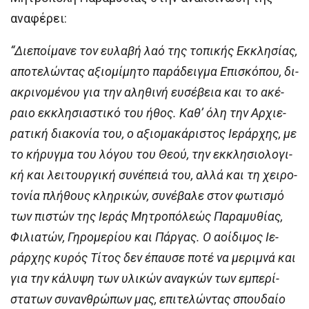
αναφέρει:
“Δι­ε­ποί­μα­νε τον ευ­λα­βή λα­ό της το­πι­κής Εκ­κλη­σί­ας,
α­πο­τε­λών­τας α­ξι­ο­μί­μη­το πα­ρά­δειγ­μα Ε­πι­σκό­που, δι­
α­κρι­νο­μέ­νου για την α­λη­θι­νή ευ­σέ­βεια και το α­κέ­
ραι­ο εκ­κλη­σι­α­στι­κό του ή­θος. Κα­θ’ ό­λη την Αρ­χι­ε­
ρα­τι­κή δι­α­κο­νί­α του, ο α­ξι­ο­μα­κά­ρι­στος Ι­ε­ράρ­χης, με
το κή­ρυγ­μα του λό­γου του Θε­ού, την εκ­κλη­σι­ο­λο­γι­
κή και λει­τουρ­γι­κή συ­νέ­πειά του, αλ­λά και τη χει­ρο­
το­νί­α πλή­θους κλη­ρι­κών, συ­νέ­βα­λε στον φω­τι­σμό
των πι­στών της Ι­ε­ράς Μη­τρο­πό­λε­ώς Παραμυθίας,
Φιλιατών, Γηρομερίου και Πάργας. Ο α­οί­δι­μος Ι­ε­
ράρ­χης κυ­ρός Τί­τος δεν έ­παυ­σε πο­τέ να με­ρι­μνά και
για την κά­λυ­ψη των υ­λι­κών α­ναγ­κών των εμ­πε­ρί­
στα­των συ­ναν­θρώ­πων μας, ε­πι­τε­λών­τας σπου­δαί­ο