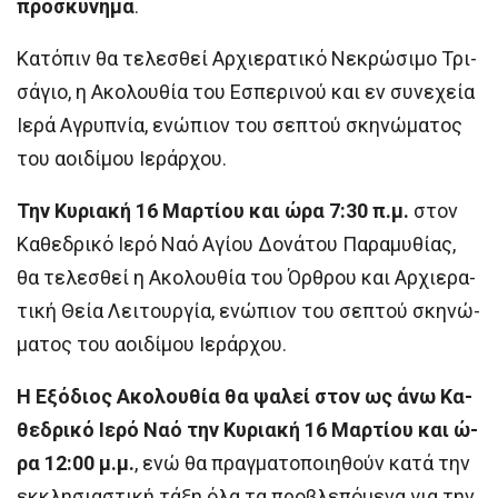
προ­σκύ­νη­μα
.
Κα­τό­πιν θα τε­λε­σθεί Αρ­χι­ε­ρα­τι­κό Νε­κρώ­σι­μο Τρι­
σά­γιο, η Ακο­λου­θί­α του Ε­σπε­ρι­νού και εν συ­νε­χεί­α
Ι­ε­ρά Α­γρυ­πνί­α, ε­νώ­πιον του σε­πτού σκη­νώ­μα­τος
του α­οι­δί­μου Ι­ε­ράρ­χου.
Την Κυ­ρια­κή 16 Μαρ­τί­ου και ώ­ρα 7:30 π.μ.
στον
Κα­θε­δρι­κό Ι­ε­ρό Να­ό Α­γί­ου Δο­νά­του Πα­ρα­μυ­θί­ας,
θα τε­λε­σθεί η Α­κο­λου­θί­α του Όρ­θρου και Αρ­χι­ε­ρα­
τι­κή Θεί­α Λει­τουρ­γί­α, ε­νώ­πιον του σε­πτού σκη­νώ­
μα­τος του α­οι­δί­μου Ι­ε­ράρ­χου.
Η Ε­ξό­διος Α­κο­λου­θί­α θα ψα­λεί στο­ν ως ά­νω Κα­
θε­δρι­κό Ιε­ρό Να­ό την Κυ­ρια­κή 16 Μαρ­τί­ου ­και ώ­
ρα 12:00 μ.μ.
, ε­νώ θα πραγ­μα­το­ποι­η­θούν κα­τά την
εκ­κλη­σι­α­στι­κή τά­ξη ό­λα τα προ­βλε­πό­με­να για την