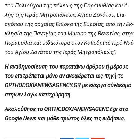
του Πο­λι­ού­χου της πό­λε­ως της Πα­ρα­μυ­θί­ας και ό­
λης της Ι­ε­ράς Μη­τρο­πό­λε­ως, Α­γί­ου Δο­νά­του, Ε­πι­
σκό­που της αρ­χαί­ας Ε­πι­σκο­πής Ευ­ροί­ας, α­πό την Εκ­
κλη­σί­α της Πα­να­γί­ας του Murano της Βε­νε­τί­ας, στην
Πα­ρα­μυ­θιά και ει­δι­κό­τε­ρα στον Κα­θε­δρι­κό Ι­ε­ρό Να­ό
του Α­γί­ου Δο­νά­του της Ι­ε­ράς Μη­τρο­πό­λε­ώς”.
H αναδημοσίευση του παραπάνω άρθρου ή μέρους
του επιτρέπεται μόνο αν αναφέρεται ως πηγή το
ORTHODOXIANEWSAGENCY.GR με ενεργό σύνδεσμο
στην εν λόγω καταχώρηση.
Ακολούθησε το ORTHODOXIANEWSAGENCY.gr στο
Google News και μάθε πρώτος όλες τις ειδήσεις.