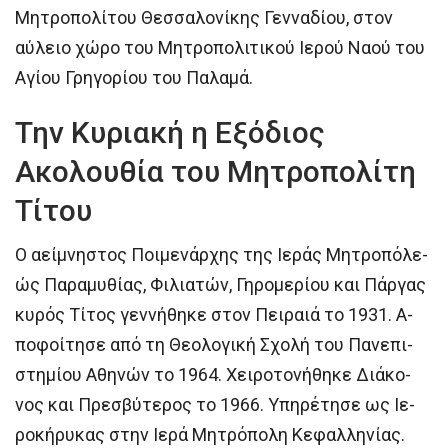
Μητροπολίτου Θεσσαλονίκης Γενναδίου, στον
αύλειο χώρο του Μητροπολιτικού Ιερού Ναού του
Αγίου Γρηγορίου του Παλαμά.
Την Κυριακή η Εξόδιος
Ακολουθία του Μητροπολίτη
Τίτου
Ο α­εί­μνη­στος Ποι­με­νάρ­χης της Ι­ε­ράς Μη­τρο­πό­λε­
ώς Παραμυθίας, Φιλιατών, Γηρομερίου και Πάργας
κυ­ρός Τί­τος γεν­νή­θη­κε στον Πει­ραι­ά το 1931. Α­
πο­φοί­τη­σε α­πό τη Θε­ο­λο­γι­κή Σχο­λή του Πα­νε­πι­
στη­μί­ου Α­θη­νών το 1964. Χει­ρο­το­νή­θη­κε Δι­ά­κο­
νος και Πρε­σβύ­τε­ρος το 1966. Υ­πη­ρέ­τη­σε ως Ι­ε­
ρο­κή­ρυ­κας στην Ι­ε­ρά Μη­τρό­πο­λη Κε­φαλ­λη­νί­ας.