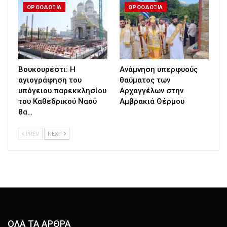
ΟΡΘΟΔΟΞΙΑ
ΟΡΘΟΔΟΞΙΑ
Βουκουρέστι: Η
Ανάμνηση υπερφυούς
αγιογράφηση του
θαύματος των
υπόγειου παρεκκλησίου
Αρχαγγέλων στην
του Καθεδρικού Ναού
Αμβρακιά Θέρμου
θα…
PREV
NEXT
ΟΛΑ ΤΑ ΑΡΘΡΑ