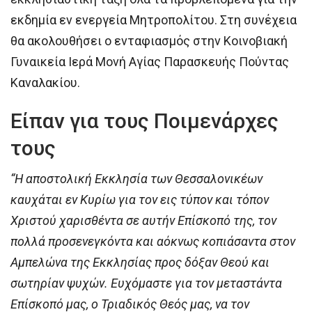
εκ­δη­μί­α εν ε­νερ­γεί­α Μη­τρο­πο­λί­του. Στη συνέχεια
θα ακολουθήσει ο εν­τα­φια­σμός στην Κοι­νο­βια­κή
Γυ­ναι­κεί­α Ι­ε­ρά Μο­νή Α­γί­ας Πα­ρα­σκευ­ής Πούν­τας
Κα­να­λα­κί­ου.
Είπαν για τους Ποιμενάρχες
τους
“Η αποστολική Εκκλησία των Θεσσαλονικέων
καυχάται εν Κυρίω για τον εις τύπον και τόπον
Χριστού χαρισθέντα σε αυτήν Επίσκοπό της, τον
πολλά προσενεγκόντα και αόκνως κοπιάσαντα στον
Αμπελώνα της Εκκλησίας προς δόξαν Θεού και
σωτηρίαν ψυχών. Ευχόμαστε για τον μεταστάντα
Επίσκοπό μας, ο Τριαδικός Θεός μας, να τον