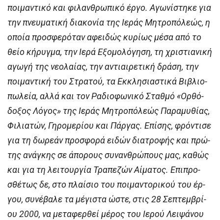
ποι­μαν­τι­κό και φι­λαν­θρω­πι­κό έρ­γο. Α­γω­νί­στη­κε για
την πνευ­μα­τι­κή δι­α­κο­νί­α της Ι­ε­ράς Μη­τρο­πό­λε­ώς, η
ο­ποί­α προ­σφε­ρό­ταν α­φει­δώς κυ­ρί­ως μέ­σα από το
θεί­ο κή­ρυγ­μα, την Ι­ε­ρά Ε­ξο­μο­λό­γη­ση, τη χρι­στι­α­νι­κή
α­γω­γή της νε­ο­λαί­ας, την αν­τι­αι­ρε­τι­κή δρά­ση, την
ποι­μαν­τι­κή του Στρα­τού, τα Εκ­κλη­σι­α­στι­κά Βι­βλι­ο­
πω­λεί­α, αλ­λά και τον Ρα­δι­ο­φω­νι­κό Σταθ­μό «Ορ­θό­
δο­ξος Λό­γος» της Ι­ε­ράς Μη­τρο­πό­λε­ώς Παραμυθίας,
Φιλιατών, Γηρομερίου και Πάργας. Επί­σης, φρόν­τι­σε
για τη δω­ρε­άν προ­σφο­ρά ει­δών δι­α­τρο­φής και πρώ­
της α­νάγ­κης σε ά­πο­ρους συ­ναν­θρώ­πους μας, κα­θώς
και για τη λει­τουρ­γί­α Τρα­πε­ζών Αί­μα­τος. Ε­πι­προ­
σθέ­τως δε, στο πλαί­σιο του ποι­μαν­το­ρι­κού του έρ­
γου, συ­νέ­βα­λε τα μέ­γι­στα ώ­στε, στις 28 Σε­πτεμ­βρί­
ου 2000, να με­τα­φερ­θεί μέ­ρος του Ι­ε­ρού Λει­ψά­νου