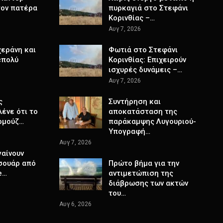
τον πατέρα
πυρκαγιά στο Στεφάνι
Κορινθίας –…
Αυγ 7, 2026
χεράνη και
Φωτιά στο Στεφάνι
«πολύ
Κορινθίας: Επιχειρούν
ισχυρές δυνάμεις –…
Αυγ 7, 2026
ς
Συντήρηση και
ένε ότι το
αποκατάσταση της
ρμούζ…
παράκαμψης Λυγουριού-
Υπογραφή…
Αυγ 7, 2026
γαίνουν
σουάρ από
Πρώτο βήμα για την
e…
αντιμετώπιση της
διάβρωσης των ακτών
του…
Αυγ 6, 2026