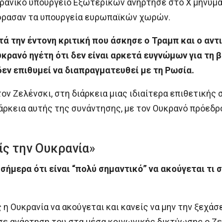
κρανικό υπουργείο Εξωτερικών ανήρτησε στο Χ μηνύμα
φρασαν τα υπουργεία ευρωπαϊκών χωρών.
τά την έντονη κριτική που άσκησε ο Τραμπ και ο αντ
υκρανό ηγέτη ότι δεν είναι αρκετά ευγνώμων για τη
δεν επιθυμεί να διαπραγματευθεί με τη Ρωσία.
ν Ζελένσκι, στη διάρκεια μιας ιδιαίτερα επιθετικής σ
ιάρκεια αυτής της συνάντησης, με τον Ουκρανό πρόεδρ
ίς την Ουκρανία»
σήμερα ότι είναι “πολύ σημαντικό” να ακούγεται τι 
 η Ουκρανία να ακούγεται και κανείς να μην την ξεχάσε
σε ανάρτηση του στα μέσα κοινωνικής δικτύωσης ο Ζ