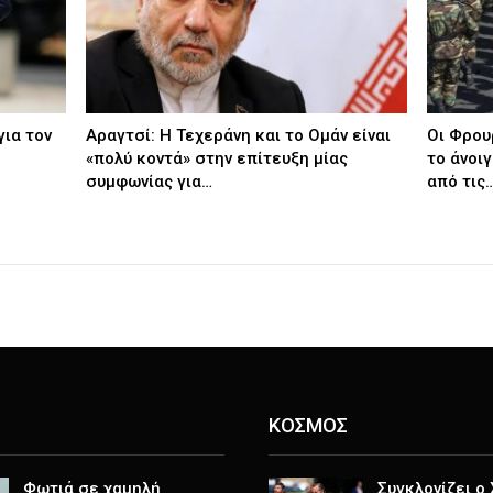
για τον
Αραγτσί: Η Τεχεράνη και το Ομάν είναι
Οι Φρου
«πολύ κοντά» στην επίτευξη μίας
το άνοι
συμφωνίας για…
από τις
ΚΟΣΜΟΣ
Φωτιά σε χαμηλή
Συγκλονίζει ο