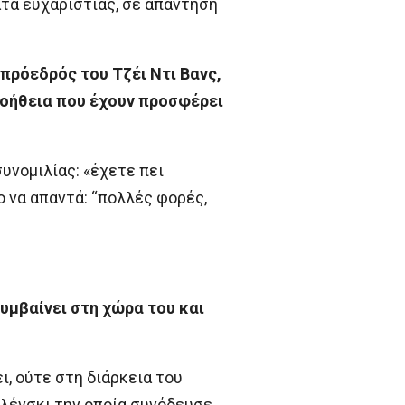
τα ευχαριστίας, σε απάντηση
ιπρόεδρός του Τζέι Ντι Βανς,
 βοήθεια που έχουν προσφέρει
υνομιλίας: «έχετε πει
ο να απαντά: “πολλές φορές,
συμβαίνει στη χώρα του και
ι, ούτε στη διάρκεια του
ελένσκι την οποία συνόδευσε