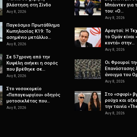
βλάστηση στη Σίνδο
Μπάιντεν για 
του: «Ο…
Αυγ 8, 2026
Αυγ 8, 2026
Παγκόσμιο Πρωτάθλημα
Αραγτσί: Η Τε
Κωπηλασίας Κ19: Το
το Ομάν είναι 
ασημένιο μετάλλιο…
κοντά» στην…
Αυγ 8, 2026
Αυγ 8, 2026
Σε 57χρονη από την
Οι Φρουροί τη
Κυψέλη ανήκει η σορός
Επανάστασης λ
που βρέθηκε σε…
άνοιγμα του Ο
Αυγ 8, 2026
Αυγ 8, 2026
Στο νοσοκομείο
Στο «σφυρί» β
«Παπαγεωργίου» οδηγός
ρούχα και αξε
μοτοσικλέτας που…
την ταινία «Th
Αυγ 8, 2026
Αυγ 8, 2026