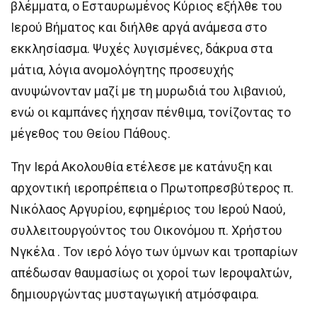
βλέμματα, ο Εσταυρωμένος Κύριος εξήλθε του
Ιερού Βήματος και διήλθε αργά ανάμεσα στο
εκκλησίασμα. Ψυχές λυγισμένες, δάκρυα στα
μάτια, λόγια ανομολόγητης προσευχής
ανυψώνονταν μαζί με τη μυρωδιά του λιβανιού,
ενώ οι καμπάνες ήχησαν πένθιμα, τονίζοντας το
μέγεθος του Θείου Πάθους.
Την Ιερά Ακολουθία ετέλεσε με κατάνυξη και
αρχοντική ιεροπρέπεια ο Πρωτοπρεσβύτερος π.
Νικόλαος Αργυρίου, εφημέριος του Ιερού Ναού,
συλλειτουργούντος του Οικονόμου π. Χρήστου
Νγκέλα . Τον ιερό λόγο των ύμνων και τροπαρίων
απέδωσαν θαυμασίως οι χοροί των Ιεροψαλτών,
δημιουργώντας μυσταγωγική ατμόσφαιρα.