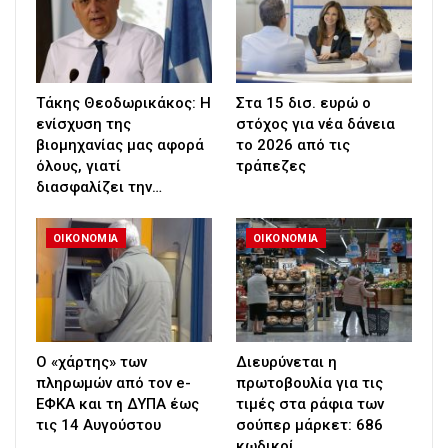
Τάκης Θεοδωρικάκος: Η
Στα 15 δισ. ευρώ ο
ενίσχυση της
στόχος για νέα δάνεια
βιομηχανίας μας αφορά
το 2026 από τις
όλους, γιατί
τράπεζες
διασφαλίζει την…
ΟΙΚΟΝΟΜΙΑ
ΟΙΚΟΝΟΜΙΑ
Ο «χάρτης» των
Διευρύνεται η
πληρωμών από τον e-
πρωτοβουλία για τις
ΕΦΚΑ και τη ΔΥΠΑ έως
τιμές στα ράφια των
τις 14 Αυγούστου
σούπερ μάρκετ: 686
κωδικοί,…