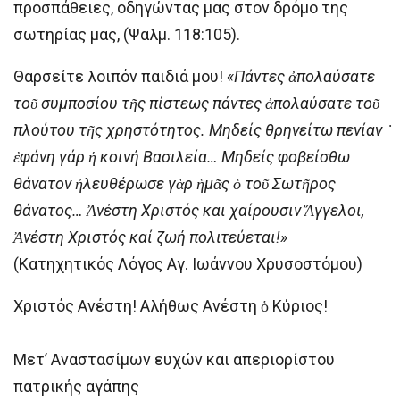
προσπάθειες, οδηγώντας μας στον δρόμο της
σωτηρίας μας, (Ψαλμ. 118:105).
Θαρσείτε λοιπόν παιδιά μου!
«Πάντες ἀπολαύσατε
τοῦ συμποσίου τῆς πίστεως πάντες ἀπολαύσατε τοῦ
πλούτου τῆς χρηστότητος. Μηδείς θρηνείτω πενίαν ̇
ἐφάνη γάρ ἡ κοινή Βασιλεία… Μηδείς φοβείσθω
θάνατον ἠλευθέρωσε γὰρ ἡμᾶς ὁ τοῦ Σωτῆρος
θάνατος… Ἀνέστη Χριστός και χαίρουσιν Ἄγγελοι,
Ἀνέστη Χριστός καί ζωή πολιτεύεται!»
(Κατηχητικός Λόγος Αγ. Ιωάννου Χρυσοστόμου)
Χριστός Ανέστη! Αλήθως Ανέστη ὁ Κύριος!
Μετ’ Αναστασίμων ευχών και απεριορίστου
πατρικής αγάπης