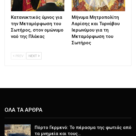
Κατανυκτικός ύμνος για
Μήνυμα Μητροπολίτη
την Μεταμόρφωση του
Λαρίσης και Τυρνάβου
Σωτήρος, στον ομώνυμο
Ιερωνύμου για τη
ναό της Πλάκας
Μεταμόρφωση του
Σωτήρος
PREV
NEXT
ΟΛΑ ΤΑ ΑΡΘΡΑ
Πόρτο Γερμενό: Το πέρασμα της φωτιάς από
τα μνημεία και τους…