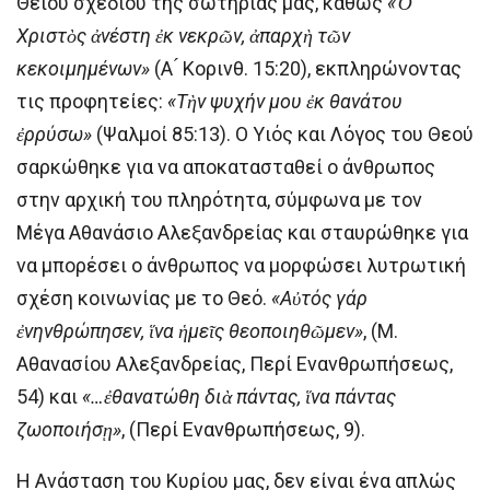
Θείου σχεδίου της σωτηρίας μας, καθώς
«Ὁ
Χριστὸς ἀνέστη ἐκ νεκρῶν, ἀπαρχὴ τῶν
κεκοιμημένων»
(Α ́ Κορινθ. 15:20), εκπληρώνοντας
τις προφητείες:
«Τὴν ψυχήν μου ἐκ θανάτου
ἐρρύσω»
(Ψαλμοί 85:13). Ο Υιός και Λόγος του Θεού
σαρκώθηκε για να αποκατασταθεί ο άνθρωπος
στην αρχική του πληρότητα, σύμφωνα με τον
Μέγα Αθανάσιο Αλεξανδρείας και σταυρώθηκε για
να μπορέσει ο άνθρωπος να μορφώσει λυτρωτική
σχέση κοινωνίας με το Θεό.
«Αὐτός γάρ
ἐνηνθρώπησεν, ἵνα ἡμεῖς θεοποιηθῶμεν»
, (Μ.
Αθανασίου Αλεξανδρείας, Περί Ενανθρωπήσεως,
54) και
«…ἐθανατώθη διὰ πάντας, ἵνα πάντας
ζωοποιήσῃ»
, (Περί Ενανθρωπήσεως, 9).
Η Ανάσταση του Κυρίου μας, δεν είναι ένα απλώς