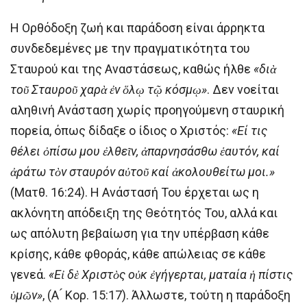
Η Ορθόδοξη ζωή και παράδοση είναι άρρηκτα
συνδεδεμένες με την πραγματικότητα του
Σταυρού και της Αναστάσεως, καθώς ήλθε
«διὰ
τοῦ Σταυροῦ χαρὰ ἐν ὅλῳ τῷ κόσμῳ»
. Δεν νοείται
αληθινή Ανάσταση χωρίς προηγούμενη σταυρική
πορεία, όπως δίδαξε ο ίδιος ο Χριστός:
«Εί τις
θέλει ὀπίσω μου ἐλθεῖν, ἀπαρνησάσθω ἑαυτόν, καί
ἀράτω τὸν σταυρόν αὐτοῦ καί ἀκολουθείτω μοι.»
(Ματθ. 16:24). Η Ανάστασή Του έρχεται ως η
ακλόνητη απόδειξη της Θεότητός Του, αλλά και
ως απόλυτη βεβαίωση για την υπέρβαση κάθε
κρίσης, κάθε φθοράς, κάθε απώλειας σε κάθε
γενεά.
«Εἰ δὲ Χριστὸς οὐκ ἐγήγερται, ματαία ἡ πίστις
ὑμῶν»
, (Α ́ Κορ. 15:17). Άλλωστε, τούτη η παράδοξη