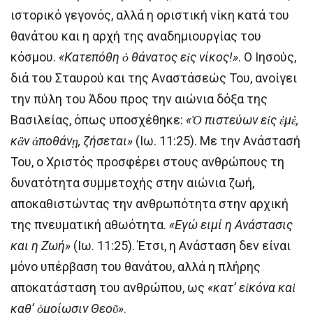
ιστορικό γεγονός, αλλά η οριστική νίκη κατά του
θανάτου και η αρχή της αναδημιουργίας του
κόσμου.
«Κατεπόθη ὁ θάνατος εἰς νίκος!»
. Ο Ιησούς,
διά του Σταυρού και της Αναστάσεώς Του, ανοίγει
την πύλη του Άδου προς την αιώνια δόξα της
Βασιλείας, όπως υποσχέθηκε:
«Ὁ πιστεύων εἰς ἐμὲ,
κἂν ἀποθάνῃ, ζήσεται»
(Ιω. 11:25). Με την Ανάστασή
Του, ο Χριστός προσφέρει στους ανθρώπους τη
δυνατότητα συμμετοχής στην αιώνια ζωή,
αποκαθιστώντας την ανθρωπότητα στην αρχική
της πνευματική αθωότητα.
«Εγώ ειμί η Ανάστασις
και η Ζωή»
(Ιω. 11:25). Έτσι, η Ανάσταση δεν είναι
μόνο υπέρβαση του θανάτου, αλλά η πλήρης
αποκατάσταση του ανθρώπου, ως
«κατ’ εἰκόνα καὶ
καθ’ ὁμοίωσιν Θεοῦ»
.