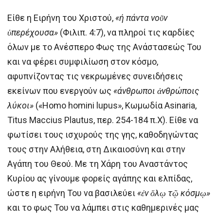
Είθε η Ειρήνη του Χριστού,
«ή πάντα νοῦν
ὑπερέχουσα»
(Φιλιπ. 4:7), να πληροί τις καρδίες
όλων με το Ανέσπερο Φως της Ανάστασεώς Του
και να φέρει συμφιλίωση στον κόσμο,
αφυπνίζοντας τις νεκρωμένες συνειδήσεις
εκείνων που ενεργούν ως
«άνθρωποι ἀνθρώποις
λύκοι»
(«Homo homini lupus», Κωμωδία Asinaria,
Titus Maccius Plautus, περ. 254-184 π.Χ). Είθε να
φωτίσει τους ισχυρούς της γης, καθοδηγώντας
τους στην Αλήθεια, στη Δικαιοσύνη και στην
Αγάπη του Θεού. Με τη Χάρη του Αναστάντος
Κυρίου ας γίνουμε φορείς αγάπης και ελπίδας,
ώστε η ειρήνη Του να βασιλεύει
«ἐν ὅλῳ τῷ κόσμῳ»
και το φως Του να λάμπει στις καθημερινές μας