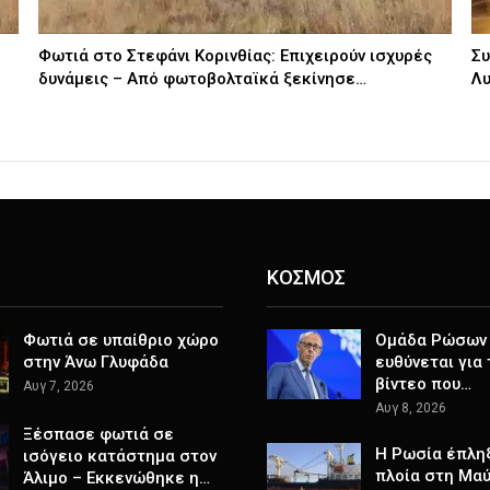
Φωτιά στο Στεφάνι Κορινθίας: Επιχειρούν ισχυρές
Συ
δυνάμεις – Από φωτοβολταϊκά ξεκίνησε…
Λυ
ΚΟΣΜΟΣ
Φωτιά σε υπαίθριο χώρο
Ομάδα Ρώσων
στην Άνω Γλυφάδα
ευθύνεται για
βίντεο που…
Αυγ 7, 2026
Αυγ 8, 2026
Ξέσπασε φωτιά σε
Η Ρωσία έπλη
ισόγειο κατάστημα στον
πλοία στη Μα
Άλιμο – Εκκενώθηκε η…