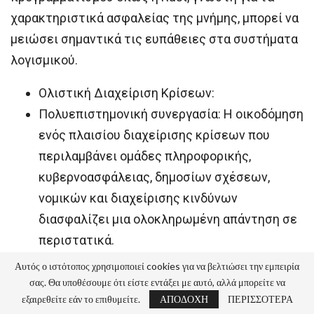
χαρακτηριστικά ασφαλείας της μνήμης, μπορεί να
μειώσει σημαντικά τις ευπάθειες στα συστήματα
λογισμικού.
Ολιστική Διαχείριση Κρίσεων:
Πολυεπιστημονική συνεργασία: Η οικοδόμηση
ενός πλαισίου διαχείρισης κρίσεων που
περιλαμβάνει ομάδες πληροφορικής,
κυβερνοασφάλειας, δημοσίων σχέσεων,
νομικών και διαχείρισης κινδύνων
διασφαλίζει μια ολοκληρωμένη απάντηση σε
περιστατικά.
Διαφανής Επικοινωνία: Η διατήρηση ανοιχτής
Αυτός ο ιστότοπος χρησιμοποιεί cookies για να βελτιώσει την εμπειρία
και διαφανούς επικοινωνίας με τους
σας. Θα υποθέσουμε ότι είστε εντάξει με αυτό, αλλά μπορείτε να
εξαιρεθείτε εάν το επιθυμείτε.
ΑΠΟΔΟΧΗ
ΠΕΡΙΣΣΟΤΕΡΑ
ενδιαφερόμενους φορείς,