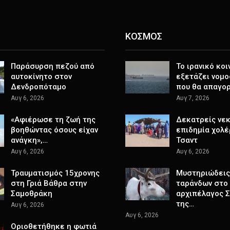
ΚΟΣΜΟΣ
Παράσυρση πεζού από
Το ιρανικό κοι
αυτοκίνητο στον
εξετάζει νομο
Δενδροπόταμο
που θα απαγο
Αυγ 6, 2026
Αυγ 7, 2026
«Αφιέρωσε τη ζωή της
Δεκατρείς νεκ
βοηθώντας όσους είχαν
επιδημία χολέ
ανάγκη»,…
Τσαντ
Αυγ 6, 2026
Αυγ 6, 2026
Τραυματισμός 15χρονης
Μυστηριώδεις
στη Γριά Βάθρα στην
ταράνδων στο
Σαμοθράκη
αρχιπέλαγος 
της…
Αυγ 6, 2026
Αυγ 6, 2026
Οριοθετήθηκε η φωτιά