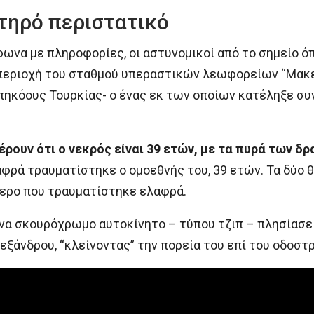
ατηρό περιστατικό
ωνα με πληροφορίες, οι αστυνομικοί από το σημείο ό
 περιοχή του σταθμού υπεραστικών λεωφορείων “Μακεδ
πηκόους Τουρκίας- ο ένας εκ των οποίων κατέληξε συ
ουν ότι ο νεκρός είναι 39 ετών, με τα πυρά των δρ
φρά τραυματίστηκε ο ομοεθνής του, 39 ετών. Τα δύο θ
τερο που τραυματίστηκε ελαφρά.
να σκουρόχρωμο αυτοκίνητο – τύπου τζιπ – πλησίασ
λεξάνδρου, “κλείνοντας” την πορεία του επί του οδοσ