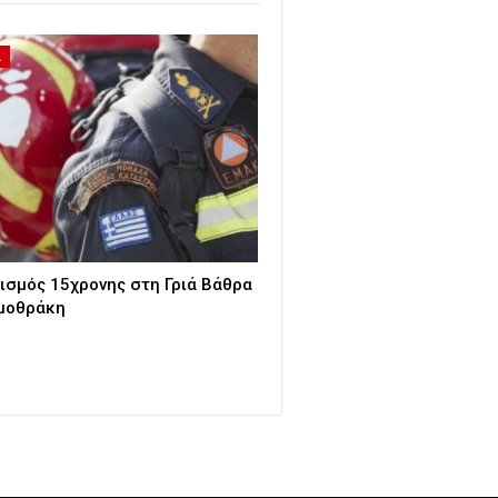
Α
ισμός 15χρονης στη Γριά Βάθρα
μοθράκη