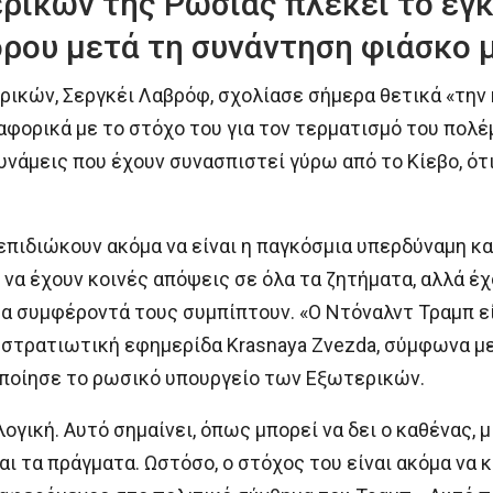
ρικών της Ρωσίας πλέκει το εγ
ρου μετά τη συνάντηση φιάσκο μ
κών, Σεργκέι Λαβρόφ, σχολίασε σήμερα θετικά «την 
αφορικά με το στόχο του για τον τερματισμό του πολέ
νάμεις που έχουν συνασπιστεί γύρω από το Κίεβο, ότ
πιδιώκουν ακόμα να είναι η παγκόσμια υπερδύναμη και
να έχουν κοινές απόψεις σε όλα τα ζητήματα, αλλά έ
τα συμφέροντά τους συμπίπτουν. «Ο Ντόναλντ Τραμπ εί
στρατιωτική εφημερίδα Krasnaya Zvezda, σύμφωνα μ
οποίησε το ρωσικό υπουργείο των Εξωτερικών.
λογική. Αυτό σημαίνει, όπως μπορεί να δει ο καθένας, 
ι τα πράγματα. Ωστόσο, ο στόχος του είναι ακόμα να κ