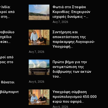
Ινδία:
Φωτιά στο Στεφάνι
κροί από
Κορινθίας: Επιχειρούν
 στη…
ισχυρές δυνάμεις –…
Αυγ 7, 2026
νοβούλιο
Συντήρηση και
σχέδιο
αποκατάσταση της
ρεύει…
παράκαμψης Λυγουριού-
Υπογραφή…
Αυγ 7, 2026
ροί από
ρας στο
Πρώτο βήμα για την
αντιμετώπιση της
διάβρωσης των ακτών
του…
 θάνατοι
Αυγ 6, 2026
Σβάλμπαρντ
Υπεγράφη σύμβαση
προϋπολογισμού 450.000
ευρώ που αφορά…
Αυγ 6, 2026