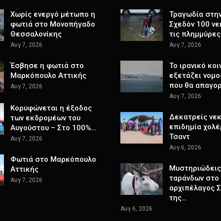
Χωρίς ενεργό μέτωπο η
Τραγωδία στην 
φωτιά στο Μονοπήγαδο
Σχεδόν 100 νε
Θεσσαλονίκης
τις πλημμύρες
Αυγ 7, 2026
Αυγ 7, 2026
Έσβησε η φωτιά στο
Το ιρανικό κοι
Μαρκόπουλο Αττικής
εξετάζει νομο
που θα απαγο
Αυγ 7, 2026
Αυγ 7, 2026
Κορυφώνεται η έξοδος
Δεκατρείς νεκ
των εκδρομέων του
επιδημία χολέ
Αυγούστου – Στο 100%…
Τσαντ
Αυγ 7, 2026
Αυγ 6, 2026
Φωτιά στο Μαρκόπουλο
Μυστηριώδεις
Αττικής
ταράνδων στο
Αυγ 7, 2026
αρχιπέλαγος 
της…
Αυγ 6, 2026