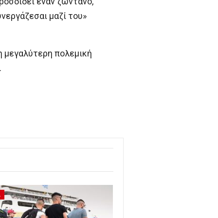
ροσδίδει έναν ζωντανό,
υνεργάζεσαι μαζί του»
η μεγαλύτερη πολεμική
.
Α