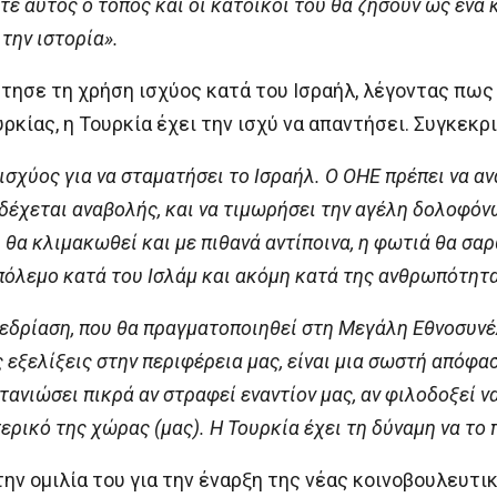
τε αυτός ο τόπος και οι κάτοικοί του θα ζήσουν ως ένα κ
την ιστορία».
ήτησε τη χρήση ισχύος κατά του Ισραήλ, λέγοντας πως
ρκίας, η Τουρκία έχει την ισχύ να απαντήσει. Συγκεκρι
ισχύος για να σταματήσει το Ισραήλ. Ο ΟΗΕ πρέπει να α
ιδέχεται αναβολής, και να τιμωρήσει την αγέλη δολοφό
 θα κλιμακωθεί και με πιθανά αντίποινα, η φωτιά θα σα
 πόλεμο κατά του Ισλάμ και ακόμη κατά της ανθρωπότητα
εδρίαση, που θα πραγματοποιηθεί στη Μεγάλη Εθνοσυνέ
ις εξελίξεις στην περιφέρεια μας, είναι μια σωστή απόφα
ετανιώσει πικρά αν στραφεί εναντίον μας, αν φιλοδοξεί 
ρικό της χώρας (μας). Η Τουρκία έχει τη δύναμη να το 
ην ομιλία του για την έναρξη της νέας κοινοβουλευτικ