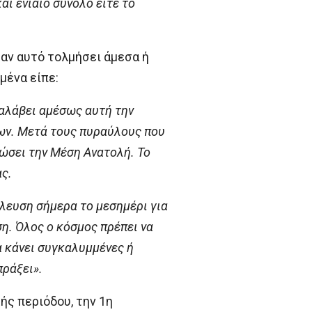
αι ενιαίο σύνολο είτε το
 αν αυτό τολμήσει άμεσα ή
μένα είπε:
ναλάβει αμέσως αυτή την
νων. Μετά τους πυραύλους που
ρώσει την Μέση Ανατολή. Το
ς.
λευση σήμερα το μεσημέρι για
ση. Όλος ο κόσμος πρέπει να
να κάνει συγκαλυμμένες ή
πράξει».
ής περιόδου, την 1η