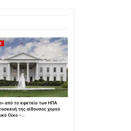
Σ
» από το εφετείο των ΗΠΑ
τασκευή της αίθουσας χορού
υκό Οίκο –…