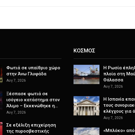
ΚΟΣΜΟΣ
Φωτιά σε υπαίθριο χώρο
Η Ρωσία έπλη
στην Άνω Γλυφάδα
πλοία στη Μα
Θάλασσα
Αυγ 7, 2026
Αυγ 7, 2026
Ξέσπασε φωτιά σε
H Ισπανία επα
ισόγειο κατάστημα στον
τους συνοριακ
Άλιμο – Εκκενώθηκε η…
ελέγχους για 
Αυγ 7, 2026
Αυγ 7, 2026
Σε εξέλιξη επιχείρηση
«Μπλόκο» από
της πυροσβεστικής