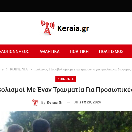
ΕΛΟΠΟΝΝΗΣΟΣ
ΑΘΛΗΤΙΚΑ
ΠΟΛΙΤΙΚΗ
ΠΟΛΙΤΙΣΜΟΣ
me
ΚΟΙΝΩΝΙΑ
Κολωνός: Πυροβολισμοί με έναν τραυματία για προσωπικές διαφορές 
ΚΟΙΝΩΝΙΑ
ολισμοί Με Έναν Τραυματία Για Προσωπικές
On
Σεπ 29, 2024
By
Keraia.gr