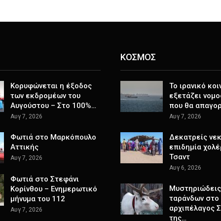
ΚΟΣΜΟΣ
Κορυφώνεται η έξοδος
Το ιρανικό κοι
των εκδρομέων του
εξετάζει νομο
Αυγούστου – Στο 100%…
που θα απαγο
Αυγ 7, 2026
Αυγ 7, 2026
Φωτιά στο Μαρκόπουλο
Δεκατρείς νεκ
Αττικής
επιδημία χολέ
Τσαντ
Αυγ 7, 2026
Αυγ 6, 2026
Φωτιά στο Στεφάνι
Μυστηριώδεις
Κορίνθου – Ενημερωτικό
ταράνδων στο
μήνυμα του 112
αρχιπέλαγος 
Αυγ 7, 2026
της…