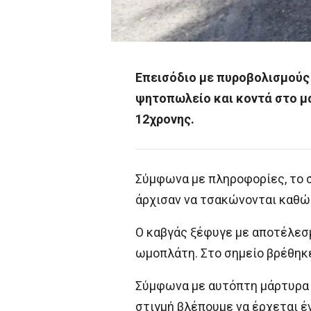
Επεισόδιο με πυροβολισμούς 
ψητοπωλείο και κοντά στο μα
12χρονης.
Σύμφωνα με πληροφορίες, το σ
άρχισαν να τσακώνονται καθώ
Ο καβγάς ξέφυγε με αποτέλεσμ
ωμοπλάτη. Στο σημείο βρέθηκε
Σύμφωνα με αυτόπτη μάρτυρα π
στιγμή βλέπουμε να έρχεται έν