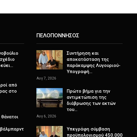
ΠΕΛΟΠΟΝΝΗΣΟΣ
νοβούλιο
Συντήρηση και
σχέδιο
αποκατάσταση της
ρεύει…
παράκαμψης Λυγουριού-
Υπογραφή…
Αυγ 7, 2026
ροί από
ρας στο
Πρώτο βήμα για την
αντιμετώπιση της
διάβρωσης των ακτών
του…
 θάνατοι
Αυγ 6, 2026
Σβάλμπαρντ
Υπεγράφη σύμβαση
προϋπολογισμού 450.000