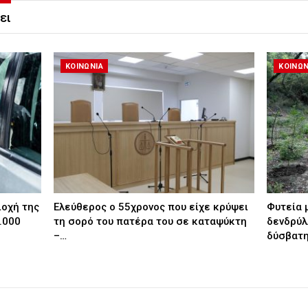
ει
ΚΟΙΝΩΝΙΑ
ΚΟΙΝΩΝ
ιοχή της
Ελεύθερος ο 55χρονος που είχε κρύψει
Φυτεία 
.000
τη σορό του πατέρα του σε καταψύκτη
δενδρύλ
–…
δύσβατη