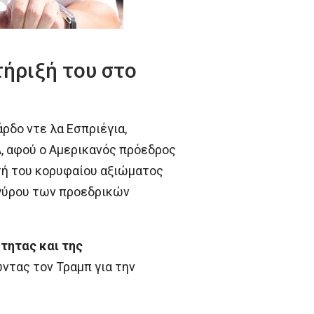
ήριξή του στο
άρδο ντε λα Εσπριέγια,
, αφού ο Αμερικανός πρόεδρος
τή του κορυφαίου αξιώματος
 γύρου των προεδρικών
τητας και της
ώντας τον Τραμπ για την