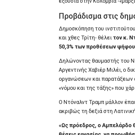
εξουσία στην Κολομβία -«μαρξ
Προβάδισμα στις δημ
Δημοσκόπηση του ινστιτούτου 
και χθες Τρίτη- θέλει
τον κ. Ν
50,3% των προθέσεων ψήφου
Δηλώνοντας θαυμαστής του Ντ
Αργεντινής Χαβιέρ Μιλέι, ο δ
οργανώσεων και παρατάξεων αν
«νόμου και της τάξης» που χάρ
Ο Ντόναλντ Τραμπ μάλλον έπαι
ακριβώς τη δεξιά στη Λατινική
«Ως πρόεδρος, ο Αμπελάρδο θ
θέσεις εργασίας, να προωθήσ