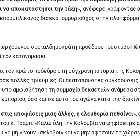
ι να αποκαταστήσει την τάξη»,
ανέφερε, γράφοντας α
 Ρεπουμπλικάνος δισεκατομμυριούχος στην πλατφόρμα
απερχόμενου σοσιαλδημοκράτη προέδρου Γουστάβο Πέτ
α τον κατονομάσει.
ο, τον πρώτο πρόεδρο στη σύγχρονη ιστορία της Κολο
έρασε πολλές τρικυμίες. Οι ακατάπαυστες συγκρούσει
 υπό αμφισβήτηση τη συμμαχία δεκαετιών ανάμεσα στ
 εμπορίου, όσο και σε αυτό του αγώνα κατά της διακί
στις αποφάσεις μιας άλλης, η ελευθερία πεθαίνει»
,
ου κ. Τραμπ. «Καλώ όλη την Κολομβία να ψηφίσει με 
να μη γίνουν «σκλάβοι» και να μην αφήσουν τη χώρα να