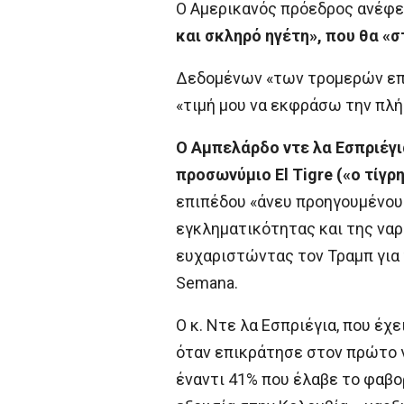
Ο Αμερικανός πρόεδρος ανέφερ
και σκληρό ηγέτη», που θα «
Δεδομένων «των τρομερών επιτ
«τιμή μου να εκφράσω την πλή
Ο Αμπελάρδο ντε λα Εσπριέγι
προσωνύμιο El Tigre («ο τίγρ
επιπέδου «άνευ προηγουμένου»
εγκληματικότητας και της ναρ
ευχαριστώντας τον Τραμπ για 
Semana.
Ο κ. Ντε λα Εσπριέγια, που έ
όταν επικράτησε στον πρώτο
έναντι 41% που έλαβε το φαβο