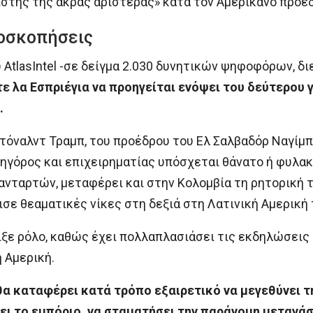
ιστής της άκρας αριστεράς» κατά τον Αμερικανό πρόε
οσκοπήσεις
AtlasIntel -σε δείγμα 2.030 δυνητικών ψηφοφόρων, 
τε λα Εσπριέγια να προηγείται ενόψει του δεύτερου 
.
όναλντ Τραμπ, του προέδρου του Ελ Σαλβαδόρ Ναγίμπ
ικηγόρος και επιχειρηματίας υπόσχεται θάνατο ή φυλα
ταρτών, μεταφέρει και στην Κολομβία τη ρητορική τη
ισε θεαματικές νίκες στη δεξιά στη Λατινική Αμερική
ξε ρόλο, καθώς έχει πολλαπλασιάσει τις εκδηλώσεις
 Αμερική.
α καταφέρει κατά τρόπο εξαιρετικό να μεγεθύνει τη
ει το εμπόριο, να σταματήσει την παράνομη μετανάσ