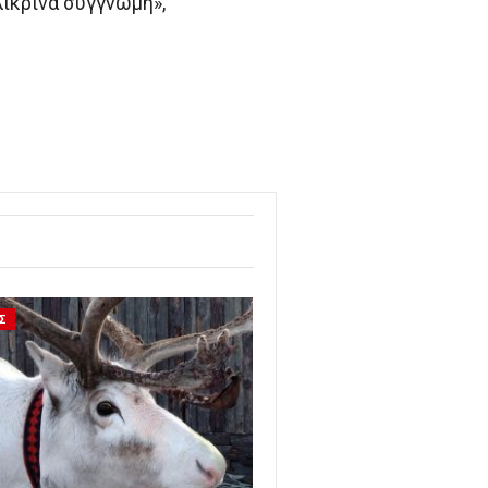
λικρινά συγγνώμη»,
Σ