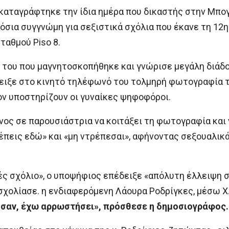
καταγράφτηκε την ίδια ημέρα που δικαστής στην Μπογ
όσια συγγνώμη για σεξιστικά σχόλια που έκανε τη 12η 
αθμού Piso 8.
 του που μαγνητοσκοπήθηκε και γνώρισε μεγάλη διάδ
ειξε στο κινητό τηλέφωνό του τολμηρή φωτογραφία το
ον υποστηρίζουν οι γυναίκες ψηφοφόροι.
ος σε παρουσιάστρια να κοιτάξει τη φωτογραφία και 
έπεις εδώ» και «μη ντρέπεσαι», αφήνοντας σεξουαλικ
χές σχόλιο», ο υποψήφιος επέδειξε «απόλυτη έλλειψη
 σχολίασε. η ενδιαφερόμενη Λάουρα Ροδρίγκες, μέσω X
ησαν, έχω αρρωστήσει», πρόσθεσε η δημοσιογράφος.