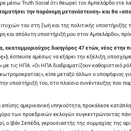
ε μέσω Truth Social ότι θεωρεί τον Αμπελάρδο ντε λ
σταματήσει την παράνομη μετανάστευση» και θα «απ
υχιών του στη ζωή και της πολιτικής υποστήριξής τ
ρη και απόλυτη υποστήριξή μου στον Αμπελάρδο», πρό
α, εκατομμυριούχος δικηγόρος 47 ετών, νέος στην π
ης»)
, έσπευσε αμέσως να εξάρει την εξέλιξη, υποσχόμ
 με τις ΗΠΑ. «Οι ΗΠΑ διαδραματίζουν καθοριστικό ρό
κωτρομοκρατίας», είπε μεταξύ άλλων ο υποψήφιος για
την υποστήριξή του, στο πλαίσιο συνέντευξης που π
χει επίσης αμερικανική υπηκοότητα, προκάλεσε κατάπλη
 γύρο των προεδρικών εκλογών συγκεντρώνοντας πάν
ρί, ο Ιβάν Σεπέδα, γερουσιαστής της συμμαχίας της αρ