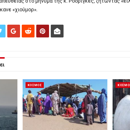
απευθείας στο μήνυμα της κ. Ροδρίγκες, ζητώντας «ει
κανε «χιούμορ».
ει
ΚΟΣΜΟΣ
ΚΟΣΜΟ