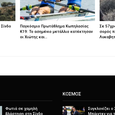
 Σίνδο
Παγκόσμιο Πρωτάθλημα Κωπηλασίας
Σε 57χρ
Κ19: Το ασημένιο μετάλλιο κατέκτησαν
σορός π
οι Χιώτης και…
Λυκαβητ
ΚΟΣΜΟΣ
Φωτιά σε χαμηλή
Συγκλονίζει ο
βλάστηση στη Σίνδο
Μπάιντεν για 