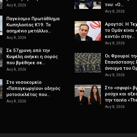
του: «Ο…
Αυγ 8, 2026
Αυγ 8, 2026
Παγκόσμιο Πρωτάθλημα
Αραγτσί: Η Τε
Κωπηλασίας Κ19: Το
το Ομάν είναι 
ασημένιο μετάλλιο…
κοντά» στην…
Αυγ 8, 2026
Αυγ 8, 2026
Σε 57χρονη από την
Οι Φρουροί τη
Κυψέλη ανήκει η σορός
Επανάστασης λ
που βρέθηκε σε…
άνοιγμα του Ο
Αυγ 8, 2026
Αυγ 8, 2026
Στο νοσοκομείο
Στο «σφυρί» β
«Παπαγεωργίου» οδηγός
ρούχα και αξε
μοτοσικλέτας που…
την ταινία «Th
Αυγ 8, 2026
Αυγ 8, 2026