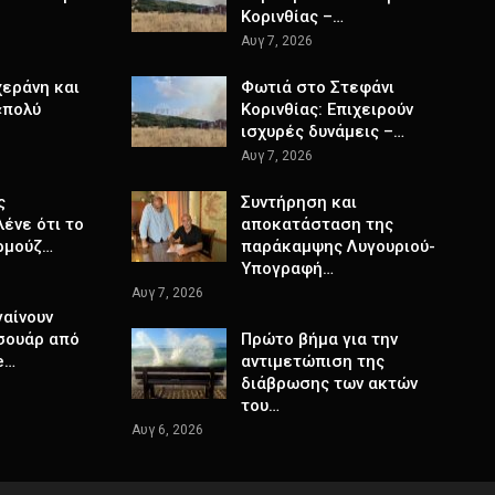
Κορινθίας –…
Αυγ 7, 2026
χεράνη και
Φωτιά στο Στεφάνι
«πολύ
Κορινθίας: Επιχειρούν
ισχυρές δυνάμεις –…
Αυγ 7, 2026
ς
Συντήρηση και
ένε ότι το
αποκατάσταση της
ρμούζ…
παράκαμψης Λυγουριού-
Υπογραφή…
Αυγ 7, 2026
γαίνουν
σουάρ από
Πρώτο βήμα για την
e…
αντιμετώπιση της
διάβρωσης των ακτών
του…
Αυγ 6, 2026