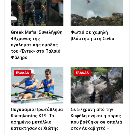
Greek Mafia: Συνελήφθη
Φωτιά σε χαμηλή
49χρονος της
βλάστηση στη Σίνδο
εγκληματικής ομάδας
του «Έντικ» στο Παλαιό
Φάληρο
ΕΛΛΑΔΑ
ΕΛΛΑΔΑ
Παγκόσμιο Πρωτάθλημα
Σε 57χρονη από την
Κωπηλασίας Κ19: Το
Κυψέλη ανήκει η σορός
ασημένιο μετάλλιο
που βρέθηκε σε σπηλιά
κατέκτησαν οι Χιώτης
στον Λυκαβηττό –…