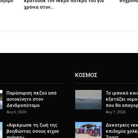
πρησμό
κρατούσε τον νεκρό πατέρα του για
69χρονο
χρόνια στον…
ΚΟΣΜΟΣ
Παράσυρση πεζού από
Το ιρανικό κοι
αυτοκίνητο στον
εξετάζει νομο
Δενδροπόταμο
που θα απαγο
Αυγ 6, 2026
Αυγ 7, 2026
«Αφιέρωσε τη ζωή της
Δεκατρείς νεκ
βοηθώντας όσους είχαν
επιδημία χολέ
ανάγκη»,…
Τσαντ