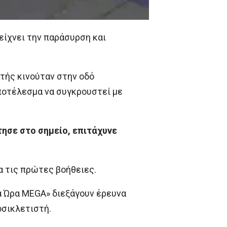
είχνει την παράσυρση και
τής κινούταν στην οδό
ποτέλεσμα να συγκρουστεί με
ησε στο σημείο, επιτάχυνε
α τις πρώτες βοήθειες.
α Ώρα MEGA» διεξάγουν έρευνα
οσικλετιστή.