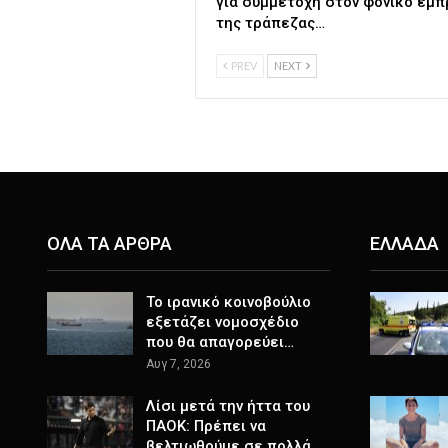
για συμμετοχή στον φονικό εμ
της τράπεζας…
PREV
NEXT
ΟΛΑ ΤΑ ΑΡΘΡΑ
ΕΛΛΑΔΑ
Το ιρανικό κοινοβούλιο
εξετάζει νομοσχέδιο
που θα απαγορεύει…
Αυγ 7, 2026
Λίσι μετά την ήττα του
ΠΑΟΚ: Πρέπει να
βελτιωθούμε σε πολλά,…