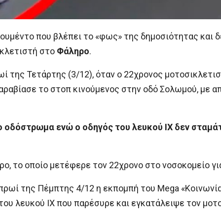
κουμέντο που βλέπει το «φως» της δημοσιότητας και δ
ικλετιστή στο
Φάληρο
.
ί της Τετάρτης (3/12), όταν ο 22χρονος μοτοσικλετισ
αραβίασε το στοπ κινούμενος στην οδό Σολωμού, με α
 οδόστρωμα ενώ ο οδηγός του λευκού ΙΧ δεν σταμάτ
ο, το οποίο μετέφερε τον 22χρονο στο νοσοκομείο γι
πρωί της Πέμπτης 4/12 η εκπομπή του Mega «Κοινωνί
 του λευκού ΙΧ που παρέσυρε και εγκατάλειψε τον μοτ