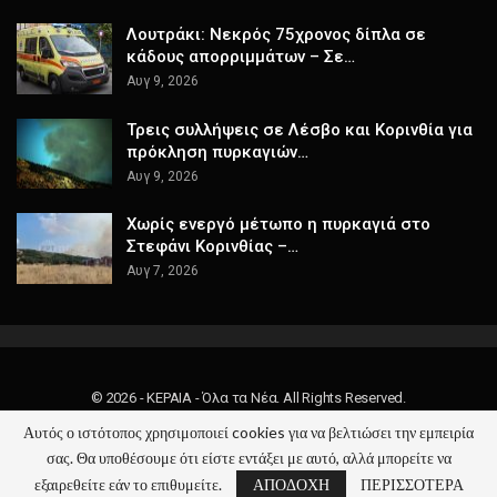
Λουτράκι: Νεκρός 75χρονος δίπλα σε
κάδους απορριμμάτων – Σε…
Αυγ 9, 2026
Τρεις συλλήψεις σε Λέσβο και Κορινθία για
πρόκληση πυρκαγιών…
Αυγ 9, 2026
Χωρίς ενεργό μέτωπο η πυρκαγιά στο
Στεφάνι Κορινθίας –…
Αυγ 7, 2026
© 2026 - ΚΕΡΑΙΑ - Όλα τα Νέα. All Rights Reserved.
Αυτός ο ιστότοπος χρησιμοποιεί cookies για να βελτιώσει την εμπειρία
Website Design:
keraia.gr
σας. Θα υποθέσουμε ότι είστε εντάξει με αυτό, αλλά μπορείτε να
εξαιρεθείτε εάν το επιθυμείτε.
ΑΠΟΔΟΧΗ
ΠΕΡΙΣΣΟΤΕΡΑ