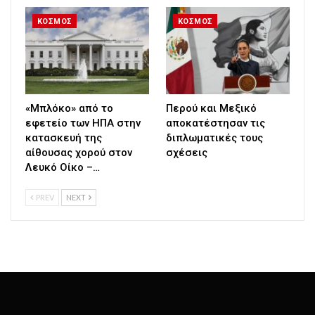
ΚΟΣΜΟΣ
ΚΟΣΜΟΣ
«Μπλόκο» από το
Περού και Μεξικό
εφετείο των ΗΠΑ στην
αποκατέστησαν τις
κατασκευή της
διπλωματικές τους
αίθουσας χορού στον
σχέσεις
Λευκό Οίκο –…
PREV
NEXT