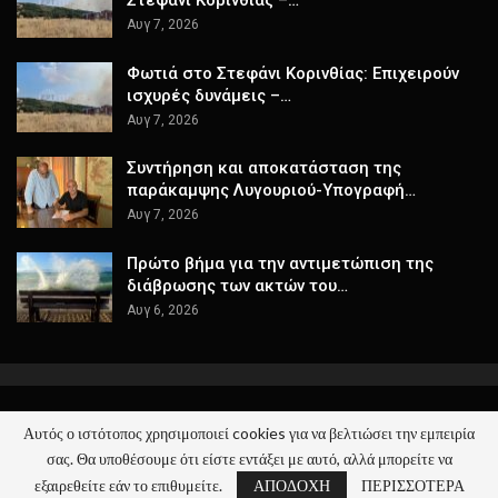
Αυγ 7, 2026
Φωτιά στο Στεφάνι Κορινθίας: Επιχειρούν
ισχυρές δυνάμεις –…
Αυγ 7, 2026
Συντήρηση και αποκατάσταση της
παράκαμψης Λυγουριού-Υπογραφή…
Αυγ 7, 2026
Πρώτο βήμα για την αντιμετώπιση της
διάβρωσης των ακτών του…
Αυγ 6, 2026
Αυτός ο ιστότοπος χρησιμοποιεί cookies για να βελτιώσει την εμπειρία
© 2026 - ΚΕΡΑΙΑ - Όλα τα Νέα. All Rights Reserved.
σας. Θα υποθέσουμε ότι είστε εντάξει με αυτό, αλλά μπορείτε να
Website Design:
keraia.gr
εξαιρεθείτε εάν το επιθυμείτε.
ΑΠΟΔΟΧΗ
ΠΕΡΙΣΣΟΤΕΡΑ