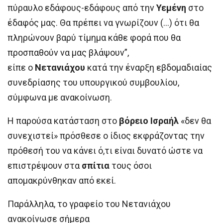
πύραυλο εδάφους-εδάφους από την
Υεμένη
στο
έδαφός μας. Θα πρέπει να γνωρίζουν (…) ότι θα
πληρώνουν βαρύ τίμημα κάθε φορά που θα
προσπαθούν να μας βλάψουν”,
είπε ο
Νετανιάχου
κατά την έναρξη εβδομαδιαίας
συνεδρίασης του υπουργικού συμβουλίου,
σύμφωνα με ανακοίνωση.
Η παρούσα κατάσταση στο
βόρειο Ισραήλ
«δεν θα
συνεχιστεί» πρόσθεσε ο ίδιος εκφράζοντας την
πρόθεσή του να κάνει ό,τι είναι δυνατό ώστε να
επιστρέψουν στα
σπίτια
τους όσοι
απομακρύνθηκαν από εκεί.
Παράλληλα, το γραφείο του Νετανιάχου
ανακοίνωσε σήμερα