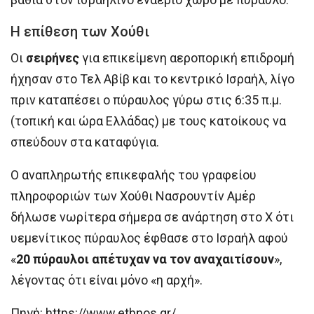
Η επίθεση των Χούθι
Οι
σειρήνες
για επικείμενη αεροπορική επιδρομή
ήχησαν στο Τελ Αβίβ και το κεντρικό Ισραήλ, λίγο
πριν καταπέσει ο πύραυλος γύρω στις 6:35 π.μ.
(τοπική και ώρα Ελλάδας) με τους κατοίκους να
σπεύδουν στα καταφύγια.
Ο αναπληρωτής επικεφαλής του γραφείου
πληροφοριών των Χούθι Νασρουντίν Αμέρ
δήλωσε νωρίτερα σήμερα σε ανάρτηση στο Χ ότι
υεμενίτικος πύραυλος έφθασε στο Ισραήλ αφού
«
20 πύραυλοι απέτυχαν να τον αναχαιτίσουν
»,
λέγοντας ότι είναι μόνο «η αρχή».
Πηγή: https://www.ethnos.gr/