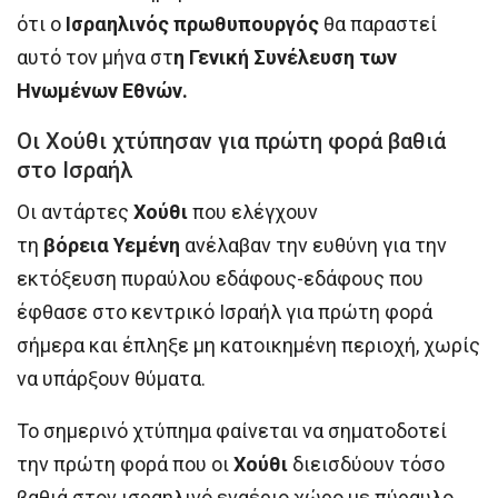
ότι ο
Ισραηλινός
πρωθυπουργός
θα παραστεί
αυτό τον μήνα στ
η Γενική Συνέλευση των
Ηνωμένων Εθνών.
Οι Χούθι χτύπησαν για πρώτη φορά βαθιά
στο Ισραήλ
Οι αντάρτες
Χούθι
που ελέγχουν
τη
βόρεια
Υεμένη
ανέλαβαν την ευθύνη για την
εκτόξευση πυραύλου εδάφους-εδάφους που
έφθασε στο κεντρικό Ισραήλ για πρώτη φορά
σήμερα και έπληξε μη κατοικημένη περιοχή, χωρίς
να υπάρξουν θύματα.
Το σημερινό χτύπημα φαίνεται να σηματοδοτεί
την πρώτη φορά που οι
Χούθι
διεισδύουν τόσο
βαθιά στον ισραηλινό εναέριο χώρο με πύραυλο.