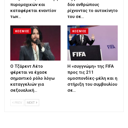
πυρομαχικών και
δύο ανθρώπους
καταφέρεται εναντίον
ρίχνοντας το αυτοκίνητο
των…
του σε…
ΚΟΣΜΟΣ
ΚΟΣΜΟΣ
Ο Τζάρεντ Λέτο
Η «συγγνώμη» της FIFA
φέρεται να έχασε
προς τις 211
σημαντικό ρόλο λόγω
ομοσπονδίες-μέλη και η
καταγγελιών για
στήριξη του συμβουλίου
σεξουαλική…
σε…
PREV
NEXT