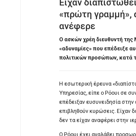
Είχαν διαπιστωθε
«πρώτη γραμμή», α
ανέφερε
Ο ασκών χρέη διευθυντή της
«αδυναμίες» που επέδειξε αυ
πολιτικών προσώπων, κατά τη
Η εσωτερική έρευνα «διαπίστ
Υπηρεσίας, είπε ο Ρόουι σε σ
επέδειξαν ευσυνειδησία στην 
επιβληθούν κυρώσεις. Είχαν δ
δεν τα είχαν αναφέρει στην ιε
Ο Ρόουι έχει αναλάβει προσωρι