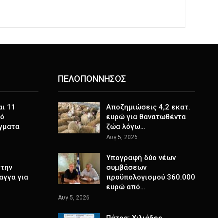
ΠΕΛΟΠΟΝΝΗΣΟΣ
αι 11
Αποζημιώσεις 4,2 εκατ.
πό
ευρώ για θανατωθέντα
γματα
ζώα λόγω…
Αυγ 5, 2026
Υπογραφή δύο νέων
στην
συμβάσεων
αγγα για
προϋπολογισμού 360.000
ευρώ από…
Αυγ 5, 2026
Πάτρα: Χιλιάδες