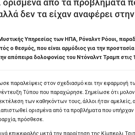
ί ορισμένα από τα προβλήματα π
λλά δεν τα είχαν αναφέρει στην 
 Μυστικής Υπηρεσίας των ΗΠΑ, Ρόναλντ Ρόουι, παρα
τός ο θεσμός, που είναι αρμόδιος για την προστασ
ν απόπειρα δολοφονίας του Ντόναλντ Τραμπ στις 1
ωσε παραλείψεις στον σχεδιασμό και την εφαρμογή τ
υνέντευξη Τύπου που παραχώρησε. Σημείωσε ότι μολον
εκτέλεση των καθηκόντων τους, άλλοι ήταν αμελείς, α
ιαπιστωθεί ορισμένα από τα προβλήματα που υπήρχαν
ραρχία, πρόσθεσε.
νά επικεφαλής μετά την παραίτηση της Κίμπερλι Τσιτλ,