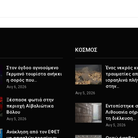
ΚΟΣΜΟΣ
Στον όγδοο αγνοούμενο
Ένας νεκρός κ
Γερμανό τουρίστα ανήκει
τραυματίες α
η σορός που…
ισραηλινά πλή
στην…
Αυγ 6, 2026
Αυγ 5, 2026
Ξέσπασε φωτιά στην
περιοχή Αϊβαλιώτικα
Εντοπίστηκε 
Βόλου
Λιθουανία σήρ
τη διέλευση…
Αυγ 5, 2026
Αυγ 5, 2026
Ανάκληση από τον ΕΦΕΤ
μη ασφαλών τροφίμων
Οκτώ έφηβοι