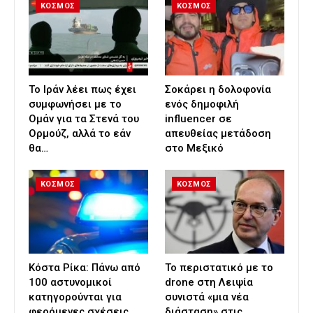
ΚΟΣΜΟΣ
ΚΟΣΜΟΣ
Το Ιράν λέει πως έχει
Σοκάρει η δολοφονία
συμφωνήσει με το
ενός δημοφιλή
Ομάν για τα Στενά του
influencer σε
Ορμούζ, αλλά το εάν
απευθείας μετάδοση
θα…
στο Μεξικό
ΚΟΣΜΟΣ
ΚΟΣΜΟΣ
Κόστα Ρίκα: Πάνω από
Το περιστατικό με το
100 αστυνομικοί
drone στη Λειψία
κατηγορούνται για
συνιστά «μια νέα
φερόμενες σχέσεις
διάσταση» στις