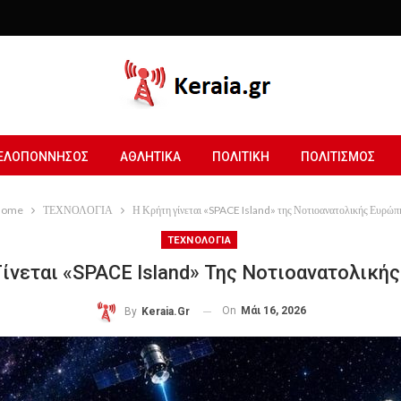
ΕΛΟΠΟΝΝΗΣΟΣ
ΑΘΛΗΤΙΚΑ
ΠΟΛΙΤΙΚΗ
ΠΟΛΙΤΙΣΜΟΣ
ome
ΤΕΧΝΟΛΟΓΙΑ
Η Κρήτη γίνεται «SPACE Island» της Νοτιοανατολικής Ευρώπ
ΤΕΧΝΟΛΟΓΙΑ
Γίνεται «SPACE Island» Της Νοτιοανατολική
On
Μάι 16, 2026
By
Keraia.gr