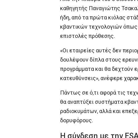
καθηγητής Παναγιώτης Τσακαλ
ήδη, από τα πρώτα κιόλας στάδια
κβαντικών τεχνολογιών όπως η
επιστολές πρόθεσης.
«Οι εταιρείες αυτές δεν περιο
δουλέψουν δίπλα στους ερευν
προγράμματα και θα δεχτούν ε
κατευθύνσεις», ανέφερε χαρακ
Πάντως σε ό,τι αφορά τις τεχ
θα αναπτύξει συστήματα κβαν
ραδιοκυμάτων, αλλά και επεξ
δορυφόρους.
Η σύνδεση με την ESA 