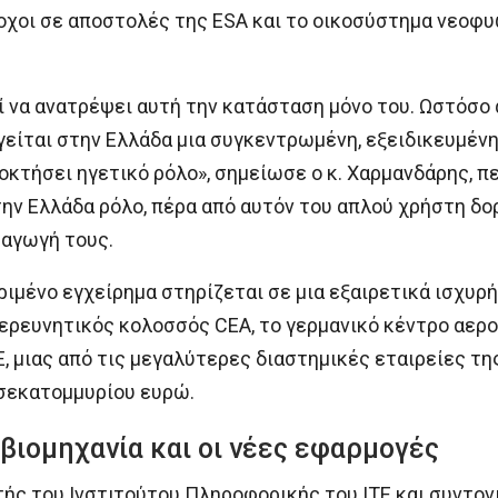
οχοι σε αποστολές της ESA και το οικοσύστημα νεοφ
ί να ανατρέψει αυτή την κατάσταση μόνο του. Ωστόσο 
είται στην Ελλάδα μια συγκεντρωμένη, εξειδικευμένη
οκτήσει ηγετικό ρόλο», σημείωσε ο κ. Χαρμανδάρης, π
 στην Ελλάδα ρόλο, πέρα από αυτόν του απλού χρήστη 
αγωγή τους.
ιμένο εγχείρημα στηρίζεται σε μια εξαιρετικά ισχυρή
ερευνητικός κολοσσός CEA, το γερμανικό κέντρο αερο
E, μιας από τις μεγαλύτερες διαστημικές εταιρείες τ
σεκατομμυρίου ευρώ.
 βιομηχανία και οι νέες εφαρμογές
τής του Ινστιτούτου Πληροφορικής του ΙΤΕ και συντον