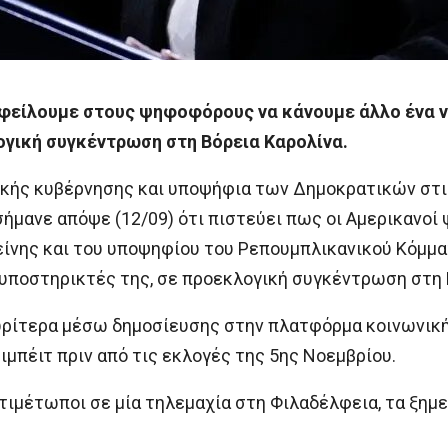
οφείλουμε στους ψηφοφόρους να κάνουμε άλλο ένα ν
ογική συγκέντρωση στη Βόρεια Καρολίνα.
ικής κυβέρνησης και υποψήφια των Δημοκρατικών στι
σήμανε απόψε (12/09) ότι πιστεύει πως οι Αμερικανοί
είνης και του υποψηφίου του Ρεπουμπλικανικού Κόμμ
υποστηρικτές της, σε προεκλογική συγκέντρωση στη 
ίτερα μέσω δημοσίευσης στην πλατφόρμα κοινωνικής 
τιμπέιτ πριν από τις εκλογές της 5ης Νοεμβρίου.
τιμέτωποι σε μία τηλεμαχία στη Φιλαδέλφεια, τα ξημ