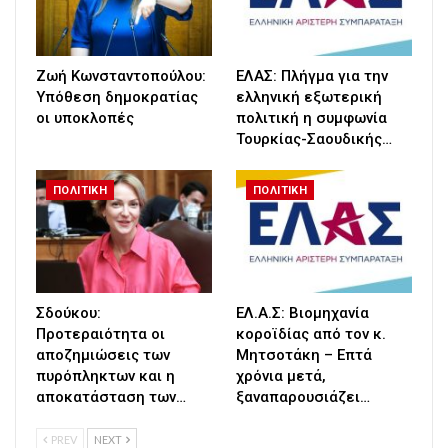
Ζωή Κωνσταντοπούλου:
ΕΛΑΣ: Πλήγμα για την
Υπόθεση δημοκρατίας
ελληνική εξωτερική
οι υποκλοπές
πολιτική η συμφωνία
Τουρκίας-Σαουδικής…
ΠΟΛΙΤΙΚΗ
ΠΟΛΙΤΙΚΗ
Σδούκου:
ΕΛ.Α.Σ: Βιομηχανία
Προτεραιότητα οι
κοροϊδίας από τον κ.
αποζημιώσεις των
Μητσοτάκη – Επτά
πυρόπληκτων και η
χρόνια μετά,
αποκατάσταση των…
ξαναπαρουσιάζει…
PREV
NEXT