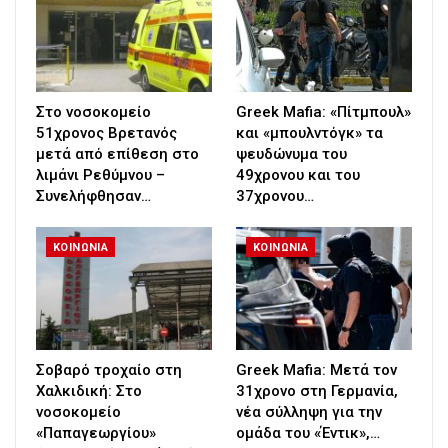
Στο νοσοκομείο
Greek Μafia: «Πίτμπουλ»
51χρονος Βρετανός
και «μπουλντόγκ» τα
μετά από επίθεση στο
ψευδώνυμα του
λιμάνι Ρεθύμνου –
49χρονου και του
Συνελήφθησαν…
37χρονου…
ΚΟΙΝΩΝΙΑ
ΚΟΙΝΩΝΙΑ
Σοβαρό τροχαίο στη
Greek Mafia: Μετά τον
Χαλκιδική: Στο
31χρονο στη Γερμανία,
νοσοκομείο
νέα σύλληψη για την
«Παπαγεωργίου»
ομάδα του «Έντικ»,…