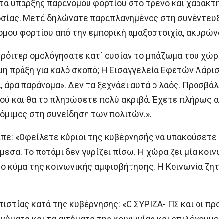
τα ύπαρξης παράνομου φορτίου στο τρένο και χαρακτη
ίας. Μετά δηλώνατε παραπλανημένος στη συνέντευξή
ου φορτίου από την εμπορική αμαξοστοιχία, ακυρώνον
Σρόιτερ ομολόγησατε κατ΄ ουσίαν το μπάζωμα του χώρο
μη πράξη για καλό σκοπό; Η Εισαγγελεία Εφετών Λάρισ
 άρα παράνομα». Δεν τα ξεχνάει αυτά ο λαός. Προσβάλ
ού και θα το πληρώσετε πολύ ακριβά. Έχετε πλήρως α
νόμιμος στη συνείδηση των πολιτών.».
πε: «Οφείλετε κύριοι της κυβέρνησής να υπακούσετε
μεσα. Το ποτάμι δεν γυρίζει πίσω. Η χώρα ζει μία κοι
το κύμα της κοινωνικής αμφισβήτησης. Η Κοινωνία ζητ
στίας κατά της κυβέρνησης: «Ο ΣΥΡΙΖΑ- ΠΣ και οι πρ
ύματα και τα αιτήματα της κοινωνίας και επιλέγουμ