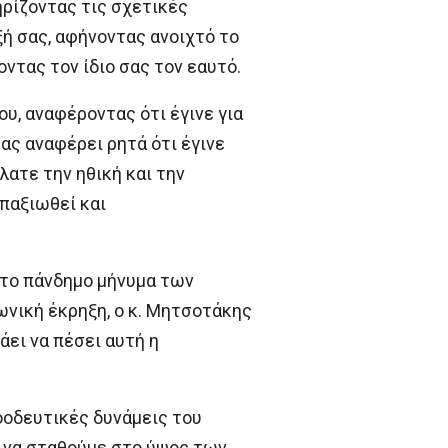
ρίζοντας τις σχετικές
 σας, αφήνοντας ανοιχτό το
τας τον ίδιο σας τον εαυτό.
υ, αναφέροντας ότι έγινε για
ας αναφέρει ρητά ότι έγινε
λατε την ηθική και την
παξιωθεί και
 το πάνδημο μήνυμα των
νωνική έκρηξη, ο κ. Μητσοτάκης
άει να πέσει αυτή η
οοδευτικές δυνάμεις του
ε να σταθούμε στο ύψος των