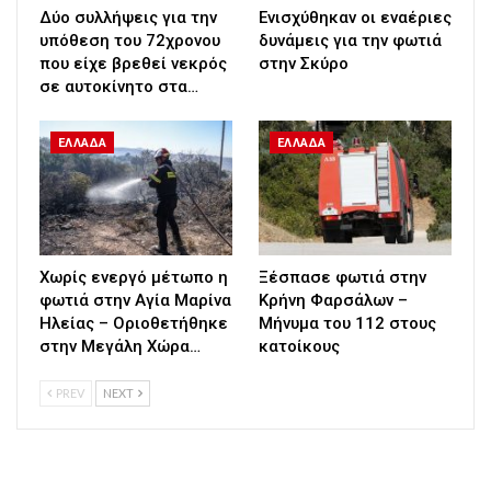
Δύο συλλήψεις για την
Ενισχύθηκαν οι εναέριες
υπόθεση του 72χρονου
δυνάμεις για την φωτιά
που είχε βρεθεί νεκρός
στην Σκύρο
σε αυτοκίνητο στα…
ΕΛΛΑΔΑ
ΕΛΛΑΔΑ
Χωρίς ενεργό μέτωπο η
Ξέσπασε φωτιά στην
φωτιά στην Αγία Μαρίνα
Κρήνη Φαρσάλων –
Ηλείας – Οριοθετήθηκε
Μήνυμα του 112 στους
στην Μεγάλη Χώρα…
κατοίκους
PREV
NEXT