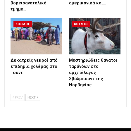
βορειοανατολικό
αμερικανικά και…
τμήμα…
ΚΟΣΜΟΣ
ΚΟΣΜΟΣ
Δεκατρείς νεκροί από
Μυστηριώδεις θάνατοι
επιδημία χολέρας στο
ταράνδων στο
Τσαντ
αρχιπέλαγος
Σβάλμπαρντ της
Νορβηγίας
PREV
NEXT