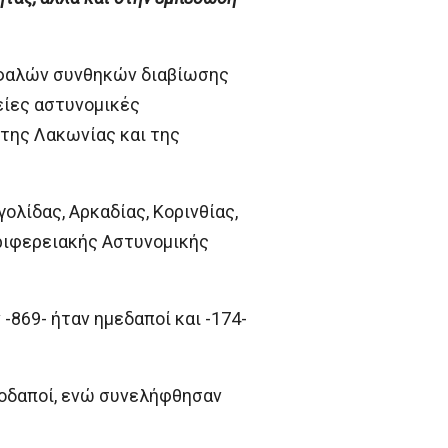
σφαλών συνθηκών διαβίωσης
είες αστυνομικές
 της Λακωνίας και της
ολίδας, Αρκαδίας, Κορινθίας,
ριφερειακής Αστυνομικής
-869- ήταν ημεδαποί και -174-
λλοδαποί, ενώ συνελήφθησαν