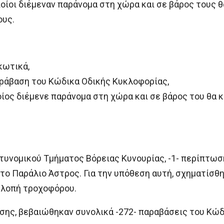
ποίοι διέμεναν παράνομα στη χώρα και σε βάρος τους θα
ους.
κωτικά,
αράβαση του Κώδικα Οδικής Κυκλοφορίας,
ίος διέμενε παράνομα στη χώρα και σε βάρος του θα κι
τυνομικού Τμήματος Βόρειας Κυνουρίας, -1- περίπτω
 στο Παράλιο Άστρος. Για την υπόθεση αυτή, σχηματίσθ
κλοπή τροχοφόρου.
ησης, βεβαιώθηκαν συνολικά -272- παραβάσεις του Κώ