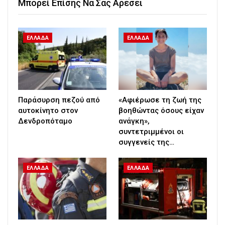
Μπορεί Επίσης Να Σας Αρέσει
ΕΛΛΑΔΑ
ΕΛΛΑΔΑ
Παράσυρση πεζού από
«Αφιέρωσε τη ζωή της
αυτοκίνητο στον
βοηθώντας όσους είχαν
Δενδροπόταμο
ανάγκη»,
συντετριμμένοι οι
συγγενείς της…
ΕΛΛΑΔΑ
ΕΛΛΑΔΑ