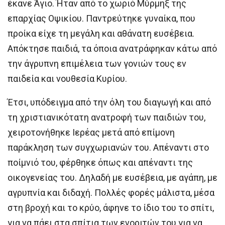
έκανε Άγιο. Ήταν από το χωριό Μύρμηξ της
επαρχίας Οψικίου. Παντρεύτηκε γυναίκα, που
προίκα είχε τη μεγάλη και αθάνατη ευσέβεια.
Απόκτησε παιδιά, τα όποια ανατράφηκαν κάτω από
την άγρυπνη επιμέλεια των γονιών τους εν
παιδεία και νουθεσία Κυρίου.
Έτσι, υπόδειγμα από την όλη του διαγωγή και από
τη χριστιανικότατη ανατροφή των παιδιών του,
χειροτονήθηκε Ιερέας μετά από επίμονη
παράκληση των συγχωριανών του. Απέναντι στο
ποίμνιό του, φέρθηκε όπως και απέναντι της
οικογενείας του. Δηλαδή με ευσέβεια, με αγάπη, με
αγρυπνία και διδαχή. Πολλές φορές μάλιστα, μέσα
στη βροχή και το κρύο, άφηνε το ίδιο του το σπίτι,
για να πάει στα σπίτια των ενοριτών του για να