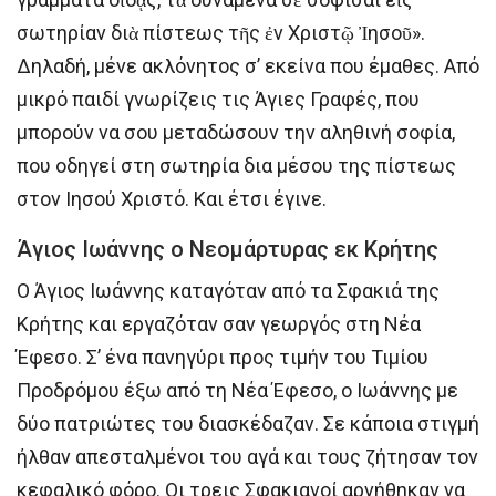
σωτηρίαν διὰ πίστεως τῆς ἐν Χριστῷ Ἰησοῦ».
Δηλαδή, μένε ακλόνητος σ’ εκείνα που έμαθες. Από
μικρό παιδί γνωρίζεις τις Άγιες Γραφές, που
μπορούν να σου μεταδώσουν την αληθινή σοφία,
που οδηγεί στη σωτηρία δια μέσου της πίστεως
στον Ιησού Χριστό. Και έτσι έγινε.
Άγιος Ιωάννης ο Νεομάρτυρας εκ Κρήτης
Ο Άγιος Ιωάννης καταγόταν από τα Σφακιά της
Κρήτης και εργαζόταν σαν γεωργός στη Νέα
Έφεσο. Σ’ ένα πανηγύρι προς τιμήν του Τιμίου
Προδρόμου έξω από τη Νέα Έφεσο, ο Ιωάννης με
δύο πατριώτες του διασκέδαζαν. Σε κάποια στιγμή
ήλθαν απεσταλμένοι του αγά και τους ζήτησαν τον
κεφαλικό φόρο. Οι τρεις Σφακιανοί αρνήθηκαν να