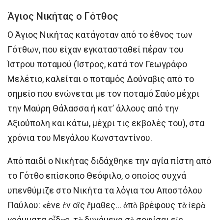
Άγιος Νικήτας ο Γότθος
Ο Άγιος Νικήτας κατάγοταν από το έθνος των
Γότθων, που είχαν εγκατασταθεί πέραν του
Ίστρου ποταμού (Ίστρος, κατά τον Γεωγράφο
Mελέτιο, καλείται ο ποταμός Δούναβις από το
σημείο που ενώνεται με τον ποταμό Σαύο μέχρι
την Μαύρη Θάλασσα ή κατ’ άλλους από την
Aξιούπολη και κάτω, μέχρι τις εκβολές του), στα
χρόνια του Μεγάλου Κωνσταντίνου.
Από παιδί ο Νικήτας διδάχθηκε την αγία πίστη από
το Γότθο επίσκοπο Θεόφιλο, ο οποίος συχνά
υπενθύμιζε στο Νικήτα τα λόγια του Αποστόλου
Παύλου: «ένε ἐν οἲς ἔμαθες… ἀπὸ βρέφους τὰ ἱερὰ
γράμματα οἶδᾳς, τὰ δυνάμενα σὲ σοφίσαι εἰς