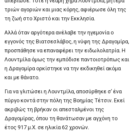
απεβίωσε. Τότε η νεαρή χήρα Λουντμίλα, μητέρα
τριών αγοριών και μιας κόρης, αφιέρωσε όλη της
τη ζωή στο Χριστό και την Εκκλησία.
Αλλά όταν αργότερα ανέλαβε την ηγεμονία ο
εγγονός της Βιατσεσλάβος, η νύφη της Δραγομίρα,
προσπάθησε να επαναφέρει την ειδωλολατρία. Η
Λουντμίλα όμως την εμπόδισε παντοιοτρόπως και
η Δραγομίρα ορκίστηκε να την εκδικηθεί ακόμα
και με θάνατο.
Για να γλιτώσει η Λουντμίλα, αποσύρθηκε σ’ ένα
πύργο κοντά στην πόλη της Βοημίας Τέτσιν. Εκεί
ακριβώς τη βρήκαν οι απεσταλμένοι της
Δραγομίρας, όπου τη θανάτωσαν με αγχόνη το
έτος 917 μ.Χ. σε ηλικία 62 χρονών.