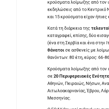
κρούσματα λοίμωξης από τον ι
εκδηλώσεις από το Κεντρικό Ν
και 15 κρούσματα είχαν ήπιες
Κατά τη διάρκεια της
τελευτα
καταγραφεί, επίσης, δύο εισα
(ένα στη Σερβία και ένα στην 
θάνατοι
σε ασθενείς με λοίμωξ
θανόντων: 80 έτη, εύρος: 66-86
Κρούσματα λοίμωξης από τον ι
σε
20 Περιφερειακές Ενότητε
Αθηνών, Πειραιώς, Νήσων, Ανα
Αιτωλοακαρνανίας, Έβρου, Λάρι
Μεσσηνίας.