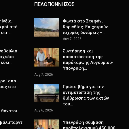
ΠΕΛΟΠΟΝΝΗΣΟΣ
Ινδία:
Φωτιά στο Στεφάνι
κροί από
Κορινθίας: Επιχειρούν
 στη…
ισχυρές δυνάμεις –…
Αυγ 7, 2026
νοβούλιο
Συντήρηση και
σχέδιο
αποκατάσταση της
ρεύει…
παράκαμψης Λυγουριού-
Υπογραφή…
Αυγ 7, 2026
ροί από
ρας στο
Πρώτο βήμα για την
αντιμετώπιση της
διάβρωσης των ακτών
του…
 θάνατοι
Αυγ 6, 2026
Σβάλμπαρντ
Υπεγράφη σύμβαση
προϋπολογισμού 450.000