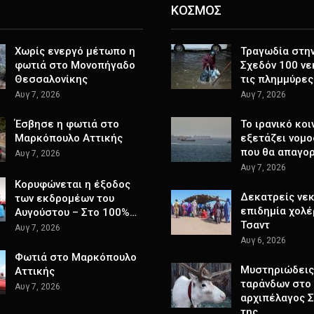
ΚΟΣΜΟΣ
Χωρίς ενεργό μέτωπο η
Τραγωδία στην 
φωτιά στο Μονοπήγαδο
Σχεδόν 100 νε
Θεσσαλονίκης
τις πλημμύρες
Αυγ 7, 2026
Αυγ 7, 2026
Έσβησε η φωτιά στο
Το ιρανικό κοι
Μαρκόπουλο Αττικής
εξετάζει νομο
που θα απαγο
Αυγ 7, 2026
Αυγ 7, 2026
Κορυφώνεται η έξοδος
Δεκατρείς νεκ
των εκδρομέων του
επιδημία χολέ
Αυγούστου – Στο 100%…
Τσαντ
Αυγ 7, 2026
Αυγ 6, 2026
Φωτιά στο Μαρκόπουλο
Μυστηριώδεις
Αττικής
ταράνδων στο
Αυγ 7, 2026
αρχιπέλαγος 
της…