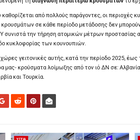
αμενόμενη τη
διάγνωση περαιτέρω κρουσμάτων
το ερ
 καθορίζεται από πολλούς παράγοντες, οι περιοχές κυ
 κρουσμάτων σε κάθε περίοδο μετάδοσης δεν μπορού
ΔΥ συνιστά την τήρηση ατομικών μέτρων προστασίας απ
οδο κυκλοφορίας των κουνουπιών.
χώρες γειτονικές αυτής, κατά την περίοδο 2025, έως 
 μας- κρούσματα λοίμωξης από τον ιό ΔΝ σε: Αλβανία, 
ερβία και Τουρκία.
ΥΓΕΙΑ