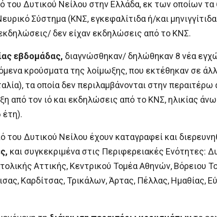
ό του Δυτικού Νείλου στην Ελλάδα, εκ των οποίων τα
ευρικό Σύστημα (ΚΝΣ, εγκεφαλίτιδα ή/και μηνιγγίτιδα
 εκδηλώσεις/ δεν είχαν εκδηλώσεις από το ΚΝΣ.
ίας εβδομάδας,
διαγνώσθηκαν/ δηλώθηκαν 8 νέα εγχώ
γόμενα κρούσματα της λοίμωξης, που εκτέθηκαν σε ά
Ιταλία), τα οποία δεν περιλαμβάνονται στην περαιτέρ
η από τον ιό και εκδηλώσεις από το ΚΝΣ, ηλικίας άνω
 έτη).
ό του Δυτικού Νείλου έχουν καταγραφεί και διερευνη
ς,
και συγκεκριμένα στις Περιφερειακές Ενότητες: Δυ
τολικής Αττικής, Κεντρικού Τομέα Αθηνών, Βόρειου Το
σας, Καρδίτσας, Τρικάλων, Άρτας, Πέλλας, Ημαθίας, Εύ