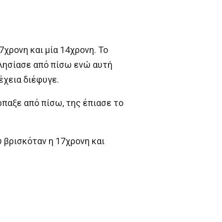
χρονη και μία 14χρονη. Το
πλησίασε από πίσω ενώ αυτή
έχεια διέφυγε.
ρπαξε από πίσω, της έπιασε το
 βρισκόταν η 17χρονη και