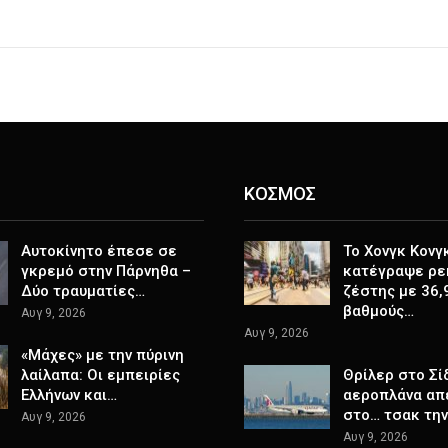
ΚΟΣΜΟΣ
Αυτοκίνητο έπεσε σε
Το Χονγκ Κονγ
γκρεμό στην Πάρνηθα –
κατέγραψε ρε
Δύο τραυματίες…
ζέστης με 36,
βαθμούς…
Αυγ 9, 2026
Αυγ 9, 2026
«Μάχες» με την πύρινη
λαίλαπα: Οι εμπειρίες
Θρίλερ στο Σί
Ελλήνων και…
αεροπλάνα απ
στο… τσακ τη
Αυγ 9, 2026
Αυγ 9, 2026