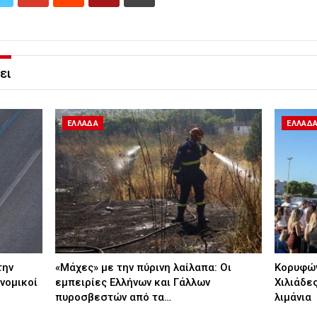
ει
ΕΛΛΑΔΑ
ΕΛΛΑΔ
την
«Μάχες» με την πύρινη λαίλαπα: Οι
Κορυφών
νομικοί
εμπειρίες Ελλήνων και Γάλλων
Χιλιάδε
πυροσβεστών από τα…
λιμάνια