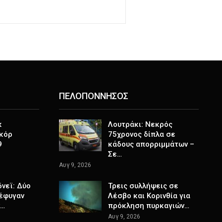
ΠΕΛΟΠΟΝΝΗΣΟΣ
κ
Λουτράκι: Νεκρός
κόρ
75χρονος δίπλα σε
9
κάδους απορριμμάτων –
Σε…
Αυγ 9, 2026
δνεϊ: Δύο
Τρεις συλλήψεις σε
έφυγαν
Λέσβο και Κορινθία για
ν…
πρόκληση πυρκαγιών…
Αυγ 9, 2026