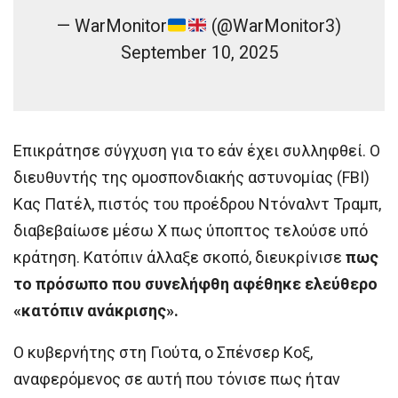
— WarMonitor
(@WarMonitor3)
September 10, 2025
Επικράτησε σύγχυση για το εάν έχει συλληφθεί. Ο
διευθυντής της ομοσπονδιακής αστυνομίας (FBI)
Κας Πατέλ, πιστός του προέδρου Ντόναλντ Τραμπ,
διαβεβαίωσε μέσω X πως ύποπτος τελούσε υπό
κράτηση. Κατόπιν άλλαξε σκοπό, διευκρίνισε
πως
το πρόσωπο που συνελήφθη αφέθηκε ελεύθερο
«κατόπιν ανάκρισης».
Ο κυβερνήτης στη Γιούτα, ο Σπένσερ Κοξ,
αναφερόμενος σε αυτή που τόνισε πως ήταν