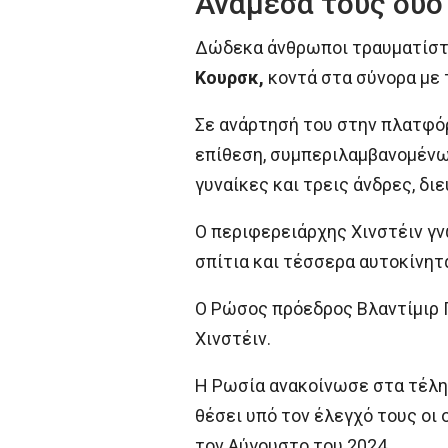
Ανάμεσά τους δύο 
Δώδεκα άνθρωποι τραυματίστη
Κουρσκ,
κοντά στα σύνορα με 
Σε ανάρτησή του στην πλατφόρ
επίθεση, συμπεριλαμβανομένων 
γυναίκες και τρεις άνδρες, δ
Ο περιφερειάρχης Χινστέιν γν
σπίτια και τέσσερα αυτοκίνητ
Ο Ρώσος πρόεδρος Βλαντίμιρ 
Χινστέιν.
Η Ρωσία ανακοίνωσε στα τέλη 
θέσει υπό τον έλεγχό τους οι
τον Αύγουστο του 2024.