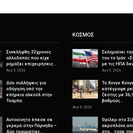
ΚΟΣΜΟΣ
Συνελήφθη 32χρονος
Σκληραίνει τη
αλλοδαπός που είχε
του το Ιράν: «
ρημάξει επιχειρήσεις…
με τις ΗΠΑ δε
Αυγ 9, 2026
Αυγ 9, 2026
Δύο συλλήψεις για
Το Χονγκ Κονγ
οδήγηση υπό την
κατέγραψε ρε
επήρεια αλκοόλ στην
ζέστης με 36,
Τούμπα
βαθμούς…
Αυγ 9, 2026
Αυτοκίνητο έπεσε σε
Θρίλερ στο Σί
γκρεμό στην Πάρνηθα –
αεροπλάνα απ
Δύο τραυματίες…
στο… τσακ τη