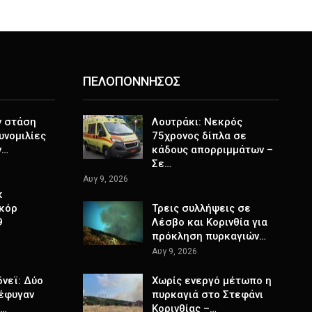
ΠΕΛΟΠΟΝΝΗΣΟΣ
ν στάση
Λουτράκι: Νεκρός
Συνομιλίες
75χρονος δίπλα σε
ν…
κάδους απορριμμάτων –
Σε…
Αυγ 9, 2026
κ
κόρ
Τρεις συλλήψεις σε
9
Λέσβο και Κορινθία για
πρόκληση πυρκαγιών…
Αυγ 9, 2026
δνεϊ: Δύο
Χωρίς ενεργό μέτωπο η
έφυγαν
πυρκαγιά στο Στεφάνι
ν…
Κορινθίας –…