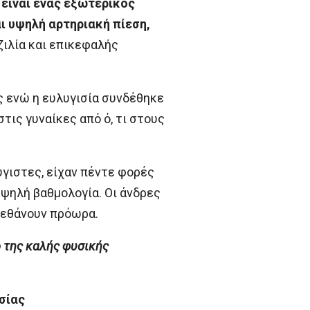
 είναι ένας εξωτερικός
 υψηλή αρτηριακή πίεση,
ζιλία και επικεφαλής
ς ενώ η ευλυγισία συνδέθηκε
τις γυναίκες από ό, τι στους
ύγιστες, είχαν πέντε φορές
ψηλή βαθμολογία. Οι άνδρες
πεθάνουν πρόωρα.
 της καλής φυσικής
σίας