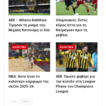
ΑΕΚ – Athens Kallithea:
Ολυμπιακός: Εντός
Τίμησαν τη μνήμη του
έδρας ήττα για τη
Μιχάλη Κατσούρη οι δύο
Ναϊμέγκεν πριν τη
ρεβάνς
ΑΘΛΗΤΙΚΑ
ΑΘΛΗΤΙΚΑ
NBA: Αυτό ήταν το
ΑΕΚ: Πρώτο φαβορί για
καλύτερο κάρφωμα της
την είσοδο στη League
σεζόν 2025-26
Phase του Champions
League
PREV
NEXT