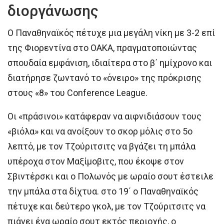
διοργάνωσης
Ο Παναθηναϊκός πέτυχε μια μεγάλη νίκη με 3-2 επί
της Φιορεντίνα στο ΟΑΚΑ, πραγματοποιώντας
σπουδαία εμφάνιση, ιδιαίτερα στο β΄ ημίχρονο και
διατήρησε ζωντανό το «όνειρο» της πρόκρισης
στους «8» του Conference League.
Οι «πράσινοι» κατάφεραν να αιφνιδιάσουν τους
«βιόλα» και να ανοίξουν το σκορ μόλις στο 5ο
λεπτό, με τον Τζούριτσιτς να βγάζει τη μπάλα
υπέροχα στον Μαξίμοβιτς, που έκοψε στον
Σβιντέρσκι και ο Πολωνός με ωραίο σουτ έστειλε
την μπάλα στα δίχτυα. στο 19΄ ο Παναθηναϊκός
πέτυχε και δεύτερο γκολ, με τον Τζούριτσιτς να
πιάνει ένα ωραίο σουτ εκτός περιοχής, ο