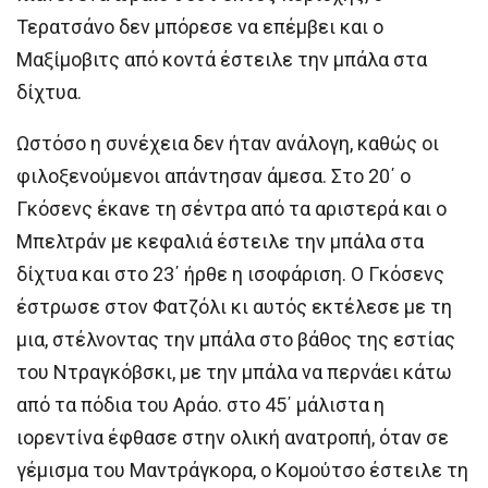
Τερατσάνο δεν μπόρεσε να επέμβει και ο
Μαξίμοβιτς από κοντά έστειλε την μπάλα στα
δίχτυα.
Ωστόσο η συνέχεια δεν ήταν ανάλογη, καθώς οι
φιλοξενούμενοι απάντησαν άμεσα. Στο 20΄ ο
Γκόσενς έκανε τη σέντρα από τα αριστερά και ο
Μπελτράν με κεφαλιά έστειλε την μπάλα στα
δίχτυα και στο 23΄ ήρθε η ισοφάριση. Ο Γκόσενς
έστρωσε στον Φατζόλι κι αυτός εκτέλεσε με τη
μια, στέλνοντας την μπάλα στο βάθος της εστίας
του Ντραγκόβσκι, με την μπάλα να περνάει κάτω
από τα πόδια του Αράο. στο 45΄ μάλιστα η
ιορεντίνα έφθασε στην ολική ανατροπή, όταν σε
γέμισμα του Μαντράγκορα, ο Κομούτσο έστειλε τη