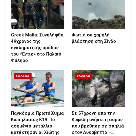
Greek Mafia: Συνελήφθη
Φωτιά σε χαμηλή
49χρονος της
βλάστηση στη Σίνδο
εγκληματικής ομάδας
του «Έντικ» στο Παλαιό
Φάληρο
ΕΛΛΑΔΑ
ΕΛΛΑΔΑ
Παγκόσμιο Πρωτάθλημα
Σε 57χρονη από την
Κωπηλασίας Κ19: Το
Κυψέλη ανήκει η σορός
ασημένιο μετάλλιο
που βρέθηκε σε σπηλιά
κατέκτησαν οι Χιώτης
στον Λυκαβηττό –…